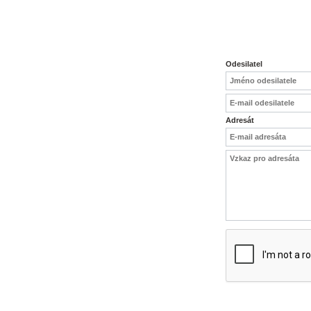
DOPORUČIT STROME
WUNDER BAUM ORI
Odesilatel
Adresát