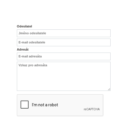
DOPORUČIT PLECHOVÁ CEDULE HARLEY DAVIDSON
FLAMES, 30X40CM
Odesilatel
Adresát