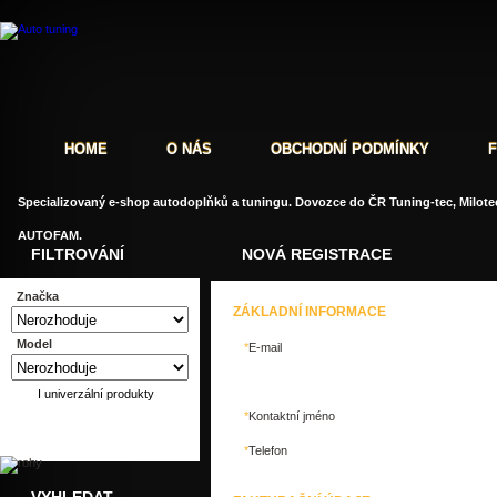
HOME
O NÁS
OBCHODNÍ PODMÍNKY
Specializovaný e-shop autodoplňků a tuningu. Dovozce do ČR Tuning-tec, Milotec
AUTOFAM.
FILTROVÁNÍ
NOVÁ REGISTRACE
Značka
ZÁKLADNÍ INFORMACE
Model
*
E-mail
I univerzální produkty
*
Kontaktní jméno
*
Telefon