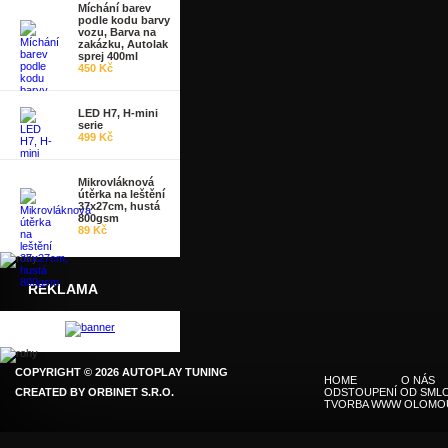
Míchání barev
podle kodu barvy
vozu, Barva na
zakázku, Autolak
sprej 400ml
450 Kč
LED H7, H-mini
serie
499 Kč
Mikrovláknová
útěrka na leštění
37x27cm, hustá
800gsm
89 Kč
REKLAMA
COPYRIGHT © 2026 AUTOPLAY TUNING
HOME
O NÁS
CREATED BY
ORBINET S.R.O.
ODSTOUPENÍ OD SMLO
TVORBA WWW OLOMO