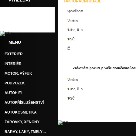
VYHLEDAT
FAKTURAČNÍ ÚDAJE
Společnost
*
Jméno
*
Ulice, č. p.
*
PSČ
MENU
IČ
EXTERIÉR
INTERIÉR
Zašktněte pokud je vaše doručovací adr
MOTOR, VÝFUK
*
Jméno
PODVOZEK
*
Ulice, č. p.
AUTOHIFI
*
PSČ
AUTOPŘÍSLUŠENSTVÍ
AUTOKOSMETIKA
ŽÁROVKY, XENONY ...
BARVY, LAKY, TMELY ...