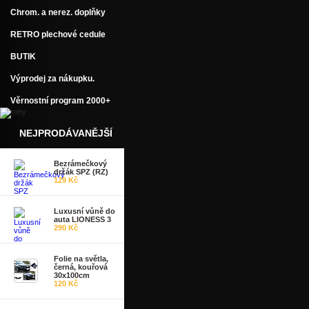
Chrom. a nerez. doplňky
RETRO plechové cedule
BUTIK
Výprodej za nákupku.
Věrnostní program 2000+
NEJPRODÁVANĚJŠÍ
Bezrámečkový
držák SPZ (RZ)
129 Kč
Luxusní vůně do
auta LIONESS 3
290 Kč
Folie na světla,
černá, kouřová
30x100cm
120 Kč