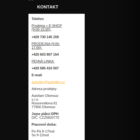
KONTAKT
Telefon
Prodejna + E-SHOP
(9:00-15:00):
+420 730 145 159
PRODEJNA (9:00-
17:00):
+420 603 807 154
PEVNÁ LINKA:
+420 585 410 507
E-mail
autoplay@autoplay.cz
Adresa prodejny:
Autofam Olomouc
s.r.o.
Rooseveltova 81
77900 Olomouc
Jsme plátci DPH
.
DIČ: CZ25820770
Pracovní doba:
Po-Pá 9-17hod
So 9-11hod