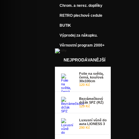
Chrom. a nerez. doplňky
RETRO plechové cedule
BUTIK
Výprodej za nákupku.
Věrnostní program 2000+
NEJPRODÁVANĚJŠÍ
Folie na světla,
černá, kouřová
30x100cm
120 Kč
Bezrámečkový
držák SPZ (RZ)
129 Kč
Luxusní vůně do
auta LIONESS 3
290 Kč