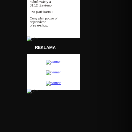
státní svátky a
31.12. Zavřeno.
Lze platit kartou.
Ceny platí pouze při
objednávce
přes e-shop.
REKLAMA