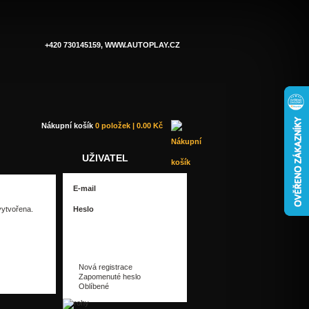
+420 730145159, WWW.AUTOPLAY.CZ
Nákupní košík
0 položek | 0.00 Kč
UŽIVATEL
vytvořena.
Nová registrace
Zapomenuté heslo
Oblíbené