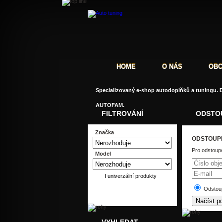
HOME
O NÁS
OBC
Specializovaný e-shop autodoplňků a tuningu. D
AUTOFAM.
FILTROVÁNÍ
ODSTO
Značka
ODSTOUPE
Pro odstoupe
Model
I univerzální produkty
Odstoup