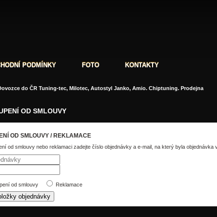
HODNÍ PODMÍNKY
FOTO
KONTAKTY
ovozce do ČR Tuning-tec, Milotec, Autostyl Janko, Amio. Chiptuning. Prodejna
UPENÍ OD SMLOUVY
NÍ OD SMLOUVY / REKLAMACE
ní od smlouvy nebo reklamaci zadejte číslo objednávky a e-mail, na který byla objednávka 
ení od smlouvy
Reklamace