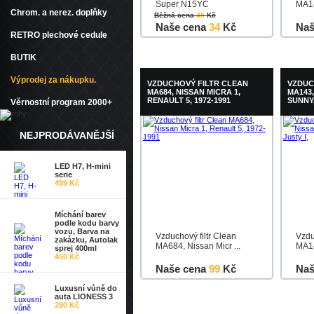
Super N15YC
MA14
Chrom. a nerez. doplňky
Běžná cena
45
Kč
Naše cena
34
Kč
Naš
RETRO plechové cedule
Do košíku
Detail
Do k
BUTIK
Výprodej za nákupku.
VZDUCHOVÝ FILTR CLEAN
VZDUC
MA684, NISSAN MICRA 1,
MA143,
RENAULT 5, 1972-1991
SUNNY,
Věrnostní program 2000+
NEJPRODÁVANĚJŠÍ
LED H7, H-mini
serie
499 Kč
Míchání barev
podle kodu barvy
vozu, Barva na
Vzduchový filtr Clean
Vzdu
zakázku, Autolak
MA684, Nissan Micr ...
MA14
sprej 400ml
450 Kč
Naše cena
99
Kč
Naš
Luxusní vůně do
Do košíku
Detail
Do k
auta LIONESS 3
290 Kč