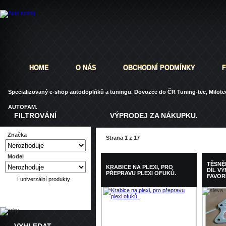
HOME
O NÁS
OBCHODNÍ PODMÍNKY
Specializovaný e-shop autodoplňků a tuningu. Dovozce do ČR Tuning-tec, Milotec
AUTOFAM.
FILTROVÁNÍ
VÝPRODEJ ZA NÁKUPKU.
Značka
Strana 1 z 17
Model
TĚSNĚ
KRABICE NA PLEXI, PRO
DÍL V
PŘEPRAVU PLEXI OFUKŮ.
FAVORI
I univerzální produkty