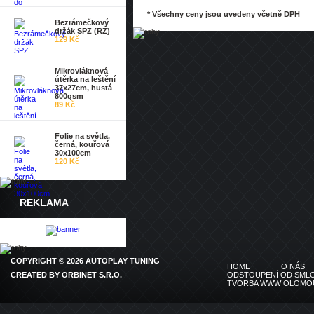
* Všechny ceny jsou uvedeny včetně DPH
Bezrámečkový
držák SPZ (RZ)
129 Kč
Mikrovláknová
útěrka na leštění
37x27cm, hustá
800gsm
89 Kč
Folie na světla,
černá, kouřová
30x100cm
120 Kč
REKLAMA
COPYRIGHT © 2026 AUTOPLAY TUNING
HOME
O NÁS
CREATED BY
ORBINET S.R.O.
ODSTOUPENÍ OD SMLO
TVORBA WWW OLOMO