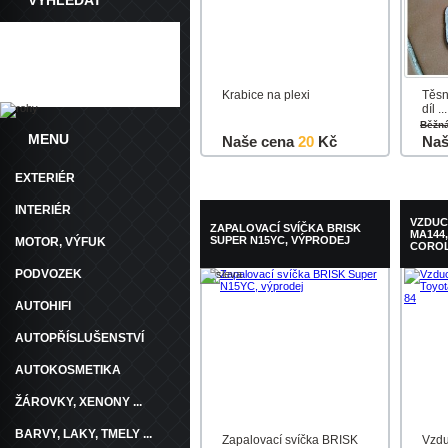
VYHLEDAT
Krabice na plexi
Těsn
díl ...
Běžn
MENU
Naše cena
20
Kč
Naš
EXTERIÉR
Do košíku
Detail
Do k
INTERIÉR
VZDUC
ZAPALOVACÍ SVÍČKA BRISK
MA144
SUPER N15YC, VÝPRODEJ
MOTOR, VÝFUK
COROL
PODVOZEK
AUTOHIFI
AUTOPŘÍSLUŠENSTVÍ
AUTOKOSMETIKA
ŽÁROVKY, XENONY ...
BARVY, LAKY, TMELY ...
Zapalovací svíčka BRISK
Vzdu