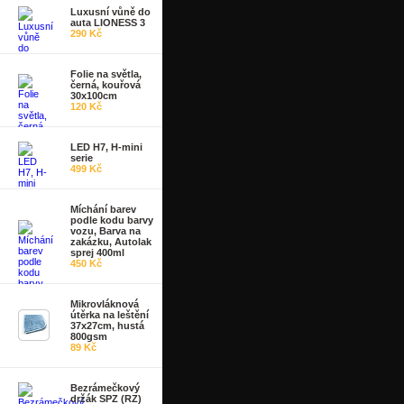
Luxusní vůně do
auta LIONESS 3
290 Kč
Folie na světla,
černá, kouřová
30x100cm
120 Kč
LED H7, H-mini
serie
499 Kč
Míchání barev
podle kodu barvy
vozu, Barva na
zakázku, Autolak
sprej 400ml
450 Kč
Mikrovláknová
útěrka na leštění
37x27cm, hustá
800gsm
89 Kč
Bezrámečkový
držák SPZ (RZ)