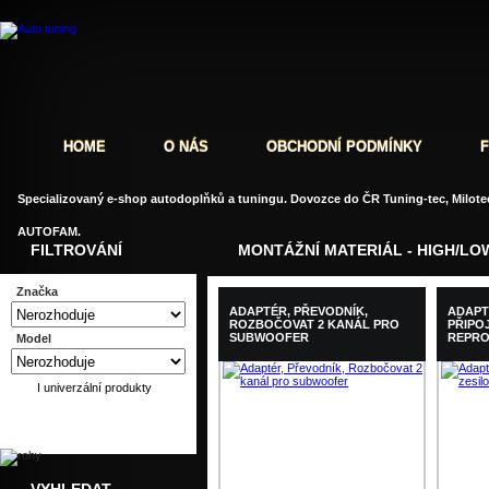
HOME
O NÁS
OBCHODNÍ PODMÍNKY
Specializovaný e-shop autodoplňků a tuningu. Dovozce do ČR Tuning-tec, Milotec
AUTOFAM.
FILTROVÁNÍ
MONTÁŽNÍ MATERIÁL - HIGH/LO
Značka
ADAPTÉR, PŘEVODNÍK,
ADAPT
ROZBOČOVAT 2 KANÁL PRO
PŘIPO
SUBWOOFER
REPRO
Model
I univerzální produkty