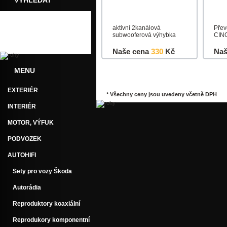
VYHLEDAT
aktivní 2kanálová
Přev
subwooferová výhybka
CINC
Naše cena
330
Kč
Naš
MENU
Do košíku
Detail
Do k
EXTERIÉR
* Všechny ceny jsou uvedeny včetně DPH
INTERIÉR
MOTOR, VÝFUK
PODVOZEK
AUTOHIFI
Sety pro vozy Škoda
Autorádia
Reproduktory koaxiální
Reprodukory komponentní