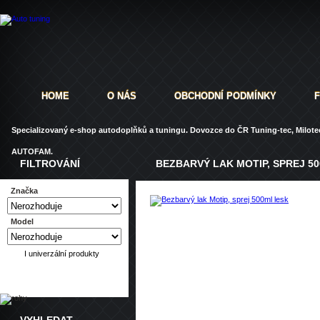
HOME
O NÁS
OBCHODNÍ PODMÍNKY
Specializovaný e-shop autodoplňků a tuningu. Dovozce do ČR Tuning-tec, Milotec
AUTOFAM.
FILTROVÁNÍ
BEZBARVÝ LAK MOTIP, SPREJ 5
Značka
Model
Dotaz
Doporučit
I univerzální produkty