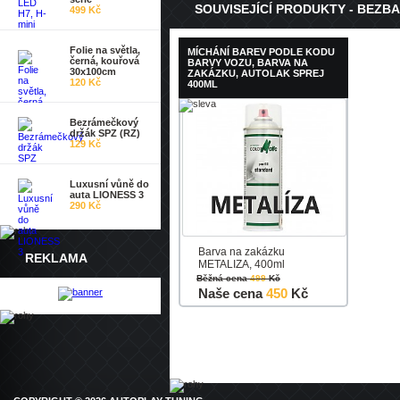
SOUVISEJÍCÍ PRODUKTY - BEZBA
499 Kč
Folie na světla,
MÍCHÁNÍ BAREV PODLE KODU
černá, kouřová
BARVY VOZU, BARVA NA
30x100cm
ZAKÁZKU, AUTOLAK SPREJ
120 Kč
400ML
Bezrámečkový
držák SPZ (RZ)
129 Kč
Luxusní vůně do
auta LIONESS 3
290 Kč
Barva na zakázku
REKLAMA
METALIZA, 400ml
Běžná cena
499
Kč
Naše cena
450
Kč
Do košíku
Detail