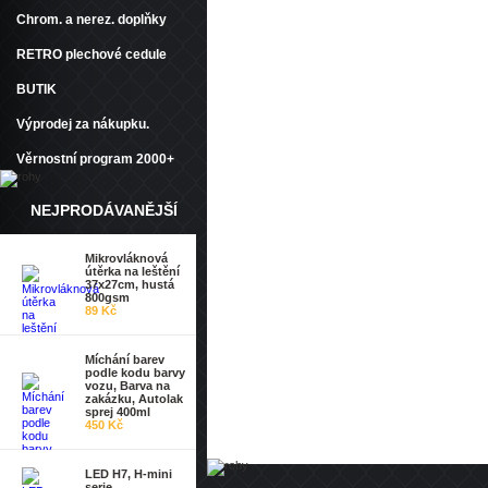
Chrom. a nerez. doplňky
RETRO plechové cedule
BUTIK
Výprodej za nákupku.
Věrnostní program 2000+
NEJPRODÁVANĚJŠÍ
Mikrovláknová
útěrka na leštění
37x27cm, hustá
800gsm
89 Kč
Míchání barev
podle kodu barvy
vozu, Barva na
zakázku, Autolak
sprej 400ml
450 Kč
LED H7, H-mini
serie