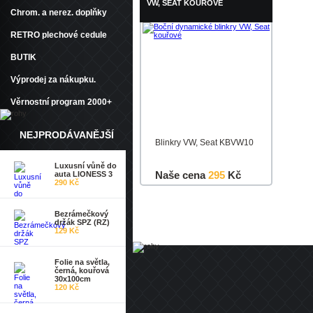
VW, SEAT KOUŘOVÉ
Chrom. a nerez. doplňky
RETRO plechové cedule
BUTIK
Výprodej za nákupku.
Věrnostní program 2000+
NEJPRODÁVANĚJŠÍ
Blinkry VW, Seat KBVW10
Luxusní vůně do
Naše cena
295
Kč
auta LIONESS 3
290 Kč
Do košíku
Detail
Bezrámečkový
držák SPZ (RZ)
129 Kč
Folie na světla,
černá, kouřová
30x100cm
120 Kč