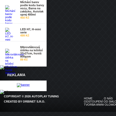
Míchání barev
podle kodu barvy
vozu, Barva na
zakázku, Autolak
sprej 400ml
450 Kč
LED H7, H-mini
serie
499 Kč
Mikrovláknová
útěrka na leštění
37x27cm, hustá
800gsm
89 Kč
REKLAMA
COPYRIGHT © 2026 AUTOPLAY TUNING
HOME
O NÁS
CREATED BY
ORBINET S.R.O.
ODSTOUPENÍ OD SMLO
TVORBA WWW OLOMO