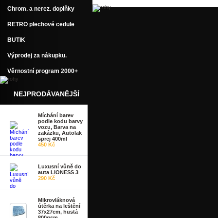
Chrom. a nerez. doplňky
RETRO plechové cedule
BUTIK
Výprodej za nákupku.
Věrnostní program 2000+
NEJPRODÁVANĚJŠÍ
Míchání barev
podle kodu barvy
vozu, Barva na
zakázku, Autolak
sprej 400ml
450 Kč
Luxusní vůně do
auta LIONESS 3
290 Kč
Mikrovláknová
útěrka na leštění
37x27cm, hustá
800gsm