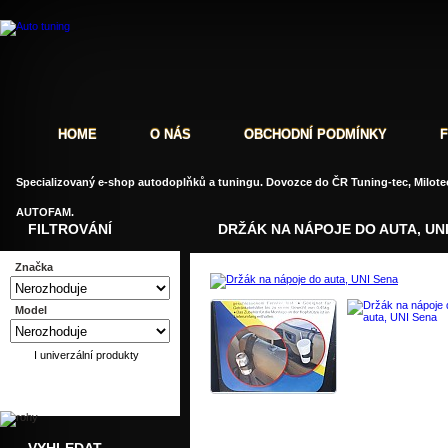
HOME
O NÁS
OBCHODNÍ PODMÍNKY
Specializovaný e-shop autodoplňků a tuningu. Dovozce do ČR Tuning-tec, Milotec
AUTOFAM.
FILTROVÁNÍ
DRŽÁK NA NÁPOJE DO AUTA, UN
Značka
Model
I univerzální produkty
Dotaz
Doporučit