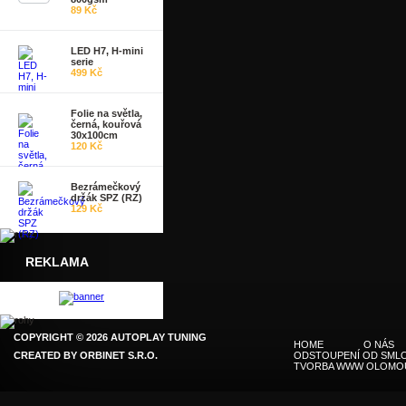
89 Kč
LED H7, H-mini
serie
499 Kč
Folie na světla,
černá, kouřová
30x100cm
120 Kč
Bezrámečkový
držák SPZ (RZ)
129 Kč
REKLAMA
COPYRIGHT © 2026 AUTOPLAY TUNING
HOME
O NÁS
CREATED BY
ORBINET S.R.O.
ODSTOUPENÍ OD SMLO
TVORBA WWW OLOMO