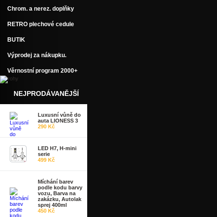
Chrom. a nerez. doplňky
RETRO plechové cedule
BUTIK
Výprodej za nákupku.
Věrnostní program 2000+
NEJPRODÁVANĚJŠÍ
Luxusní vůně do
auta LIONESS 3
290 Kč
LED H7, H-mini
serie
499 Kč
Míchání barev
podle kodu barvy
vozu, Barva na
zakázku, Autolak
sprej 400ml
450 Kč