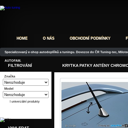
HOME
O NÁS
OBCHODNÍ PODMÍNKY
Specializovaný e-shop autodoplňků a tuningu. Dovozce do ČR Tuning-tec, Milotec
AUTOFAM.
FILTROVÁNÍ
KRYTKA PATKY ANTÉNY CHROMOV
Značka
Model
I univerzální produkty