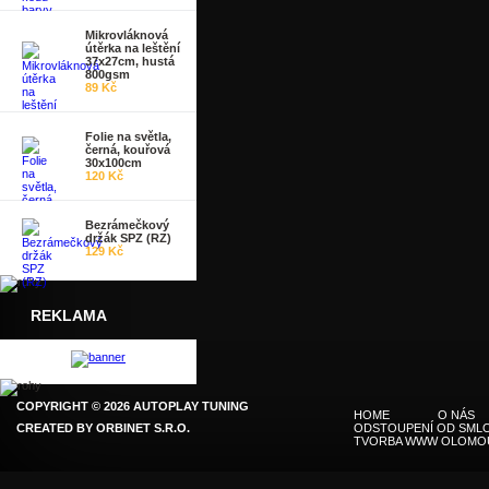
Mikrovláknová
útěrka na leštění
37x27cm, hustá
800gsm
89 Kč
Folie na světla,
černá, kouřová
30x100cm
120 Kč
Bezrámečkový
držák SPZ (RZ)
129 Kč
REKLAMA
COPYRIGHT © 2026 AUTOPLAY TUNING
HOME
O NÁS
CREATED BY
ORBINET S.R.O.
ODSTOUPENÍ OD SMLO
TVORBA WWW OLOMO