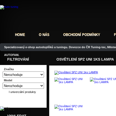
HOME
O NÁS
OBCHODNÍ PODMÍNKY
Specializovaný e-shop autodoplňků a tuningu. Dovozce do ČR Tuning-tec, Milotec
AUTOFAM.
FILTROVÁNÍ
OSVĚTLENÍ SPZ UNI 1KS LAMPA
Značka
Model
I univerzální produkty