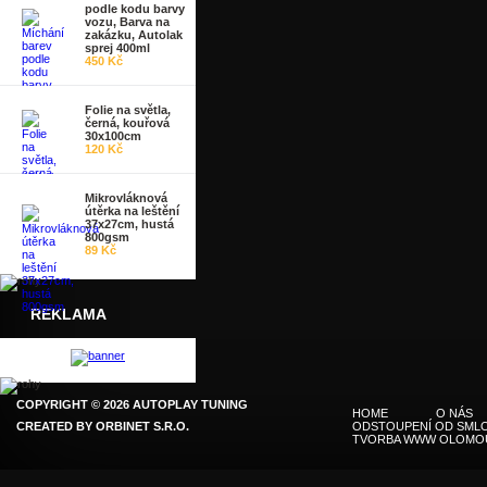
podle kodu barvy
vozu, Barva na
zakázku, Autolak
sprej 400ml
450 Kč
Folie na světla,
černá, kouřová
30x100cm
120 Kč
Mikrovláknová
útěrka na leštění
37x27cm, hustá
800gsm
89 Kč
REKLAMA
COPYRIGHT © 2026 AUTOPLAY TUNING
HOME
O NÁS
CREATED BY
ORBINET S.R.O.
ODSTOUPENÍ OD SMLO
TVORBA WWW OLOMO