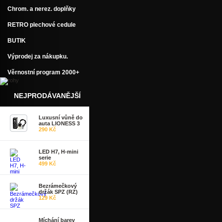
Chrom. a nerez. doplňky
RETRO plechové cedule
BUTIK
Výprodej za nákupku.
Věrnostní program 2000+
NEJPRODÁVANĚJŠÍ
Luxusní vůně do
auta LIONESS 3
290 Kč
LED H7, H-mini
serie
499 Kč
Bezrámečkový
držák SPZ (RZ)
129 Kč
Míchání barev