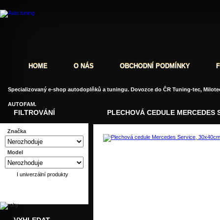
HOME
O NÁS
OBCHODNÍ PODMÍNKY
Specializovaný e-shop autodoplňků a tuningu. Dovozce do ČR Tuning-tec, Milotec
AUTOFAM.
FILTROVÁNÍ
PLECHOVÁ CEDULE MERCEDES S
Značka
Model
Dotaz
Doporučit
I univerzální produkty