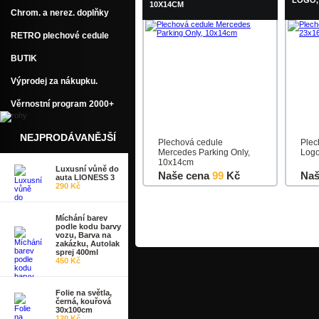
LOGO,
10X14CM
Chrom. a nerez. doplňky
RETRO plechové cedule
BUTIK
Výprodej za nákupku.
Věrnostní program 2000+
NEJPRODÁVANĚJŠÍ
Plechová cedule
Plec
Mercedes Parking Only,
Logo
10x14cm
Luxusní vůně do
Naše cena
99
Kč
Naš
auta LIONESS 3
290 Kč
Do košíku
Detail
Do k
Míchání barev
podle kodu barvy
vozu, Barva na
zakázku, Autolak
sprej 400ml
450 Kč
Folie na světla,
černá, kouřová
30x100cm
120 Kč