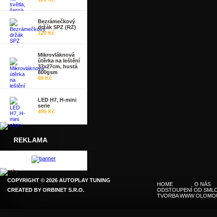
Bezrámečkový
držák SPZ (RZ)
129 Kč
Mikrovláknová
útěrka na leštění
37x27cm, hustá
800gsm
89 Kč
LED H7, H-mini
serie
499 Kč
REKLAMA
COPYRIGHT © 2026 AUTOPLAY TUNING
HOME
O NÁS
CREATED BY
ORBINET S.R.O.
ODSTOUPENÍ OD SMLO
TVORBA WWW OLOMO