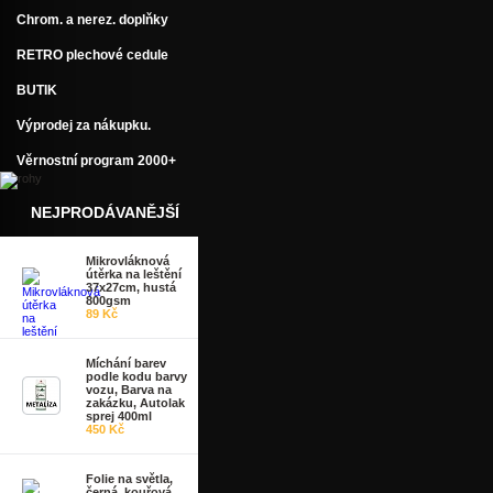
Chrom. a nerez. doplňky
RETRO plechové cedule
BUTIK
Výprodej za nákupku.
Věrnostní program 2000+
NEJPRODÁVANĚJŠÍ
Mikrovláknová
útěrka na leštění
37x27cm, hustá
800gsm
89 Kč
Míchání barev
podle kodu barvy
vozu, Barva na
zakázku, Autolak
sprej 400ml
450 Kč
Folie na světla,
černá, kouřová