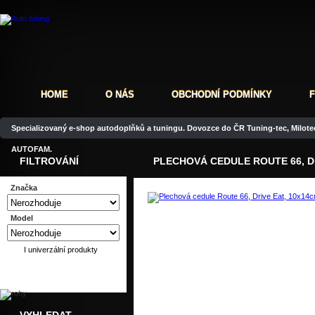
HOME
O NÁS
OBCHODNÍ PODMÍNKY
Specializovaný e-shop autodoplňků a tuningu. Dovozce do ČR Tuning-tec, Milotec
AUTOFAM.
FILTROVÁNÍ
PLECHOVÁ CEDULE ROUTE 66, DR
Značka
Model
Dotaz
Doporučit
I univerzální produkty