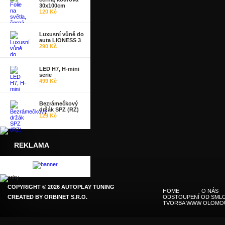
30x100cm
120 Kč
Luxusní vůně do
auta LIONESS 3
290 Kč
LED H7, H-mini
serie
499 Kč
Bezrámečkový
držák SPZ (RZ)
129 Kč
REKLAMA
COPYRIGHT © 2026 AUTOPLAY TUNING
HOME
O NÁS
CREATED BY
ORBINET S.R.O.
ODSTOUPENÍ OD SMLO
TVORBA WWW OLOMO