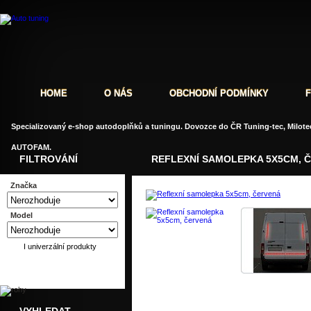
HOME
O NÁS
OBCHODNÍ PODMÍNKY
Specializovaný e-shop autodoplňků a tuningu. Dovozce do ČR Tuning-tec, Milotec
AUTOFAM.
FILTROVÁNÍ
REFLEXNÍ SAMOLEPKA 5X5CM, 
Značka
Model
I univerzální produkty
Dotaz
Doporučit