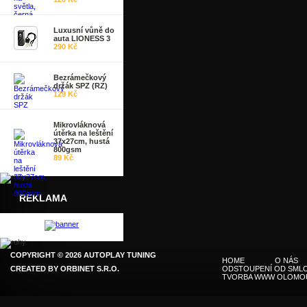
Luxusní vůně do
auta LIONESS 3
290 Kč
Bezrámečkový
držák SPZ (RZ)
129 Kč
Mikrovláknová
útěrka na leštění
37x27cm, hustá
800gsm
89 Kč
REKLAMA
COPYRIGHT © 2026 AUTOPLAY TUNING
HOME
O NÁS
CREATED BY
ORBINET S.R.O.
ODSTOUPENÍ OD SMLO
TVORBA WWW OLOMO