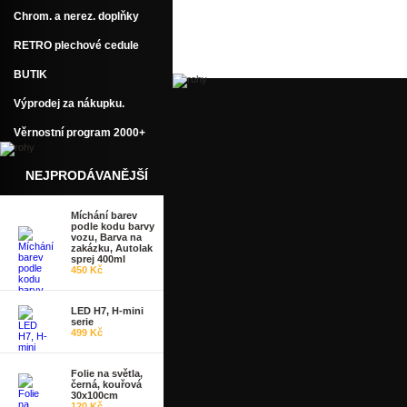
Chrom. a nerez. doplňky
RETRO plechové cedule
BUTIK
Výprodej za nákupku.
Věrnostní program 2000+
NEJPRODÁVANĚJŠÍ
Míchání barev
podle kodu barvy
vozu, Barva na
zakázku, Autolak
sprej 400ml
450 Kč
LED H7, H-mini
serie
499 Kč
Folie na světla,
černá, kouřová
30x100cm
120 Kč