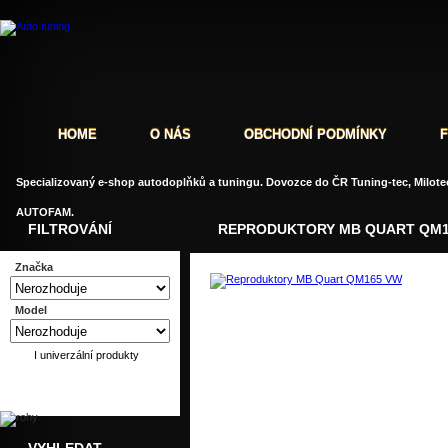
HOME
O NÁS
OBCHODNÍ PODMÍNKY
Specializovaný e-shop autodoplňků a tuningu. Dovozce do ČR Tuning-tec, Milotec
AUTOFAM.
FILTROVÁNÍ
REPRODUKTORY MB QUART QM1
Značka
Model
Dotaz
Doporučit
I univerzální produkty