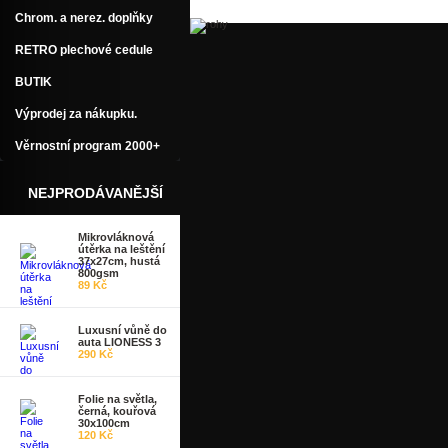
Chrom. a nerez. doplňky
RETRO plechové cedule
BUTIK
Výprodej za nákupku.
Věrnostní program 2000+
NEJPRODÁVANĚJŠÍ
Mikrovláknová
útěrka na leštění
37x27cm, hustá
800gsm
89 Kč
Luxusní vůně do
auta LIONESS 3
290 Kč
Folie na světla,
černá, kouřová
30x100cm
120 Kč