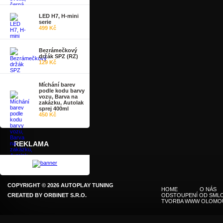
LED H7, H-mini
serie
499 Kč
Bezrámečkový
držák SPZ (RZ)
129 Kč
Míchání barev
podle kodu barvy
vozu, Barva na
zakázku, Autolak
sprej 400ml
450 Kč
REKLAMA
COPYRIGHT © 2026 AUTOPLAY TUNING
HOME
O NÁS
CREATED BY
ORBINET S.R.O.
ODSTOUPENÍ OD SMLO
TVORBA WWW OLOMO