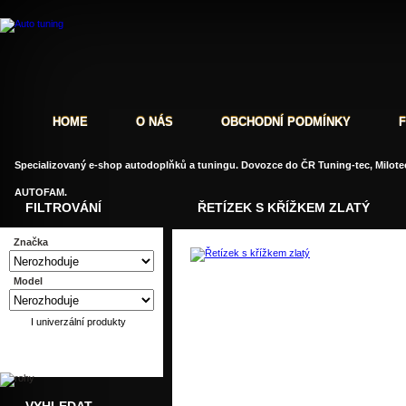
HOME
O NÁS
OBCHODNÍ PODMÍNKY
Specializovaný e-shop autodoplňků a tuningu. Dovozce do ČR Tuning-tec, Milotec
AUTOFAM.
FILTROVÁNÍ
ŘETÍZEK S KŘÍŽKEM ZLATÝ
Značka
Model
Dotaz
Doporučit
I univerzální produkty