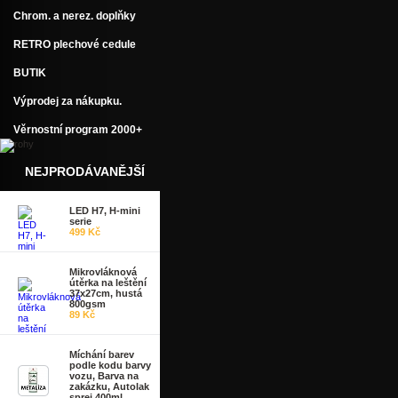
Chrom. a nerez. doplňky
RETRO plechové cedule
BUTIK
Výprodej za nákupku.
Věrnostní program 2000+
NEJPRODÁVANĚJŠÍ
LED H7, H-mini
serie
499 Kč
Mikrovláknová
útěrka na leštění
37x27cm, hustá
800gsm
89 Kč
Míchání barev
podle kodu barvy
vozu, Barva na
zakázku, Autolak
sprej 400ml