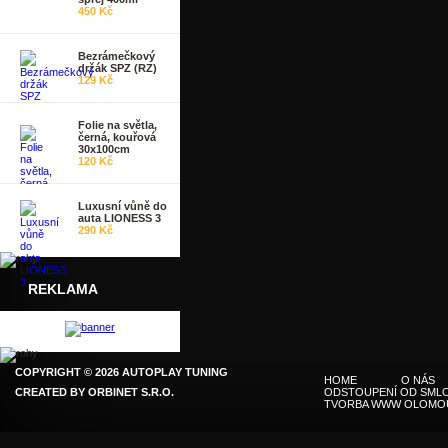
450 Kč
Bezrámečkový
držák SPZ (RZ)
129 Kč
Folie na světla,
černá, kouřová
30x100cm
120 Kč
Luxusní vůně do
auta LIONESS 3
290 Kč
REKLAMA
COPYRIGHT © 2026 AUTOPLAY TUNING
HOME
O NÁS
CREATED BY
ORBINET S.R.O.
ODSTOUPENÍ OD SMLO
TVORBA WWW OLOMO