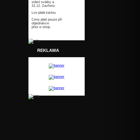
státní svátky a
31.12. Zavřeno.
Lze platit kartou.
Ceny platí pouze při
objednávce
přes e-shop.
REKLAMA