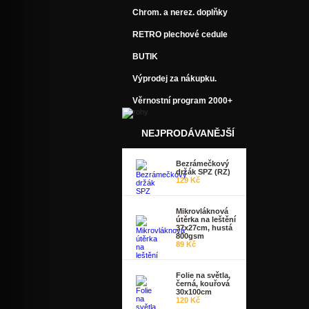
Chrom. a nerez. doplňky
RETRO plechové cedule
BUTIK
Výprodej za nákupku.
Věrnostní program 2000+
NEJPRODÁVANĚJŠÍ
Bezrámečkový
držák SPZ (RZ)
129 Kč
Mikrovláknová
útěrka na leštění
37x27cm, hustá
800gsm
89 Kč
Folie na světla,
černá, kouřová
30x100cm
120 Kč