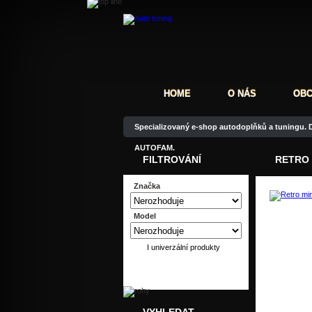
HOME
O NÁS
OBC
Specializovaný e-shop autodoplňků a tuningu. D
AUTOFAM.
FILTROVÁNÍ
RETRO 
Značka
Model
Do
I univerzální produkty