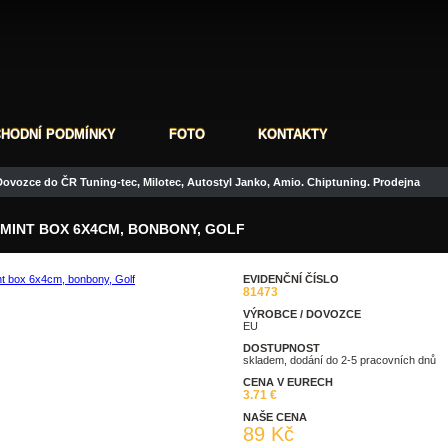
HODNÍ PODMÍNKY
FOTO
KONTAKTY
ovozce do ČR Tuning-tec, Milotec, Autostyl Janko, Amio. Chiptuning. Prodejna
MINT BOX 6X4CM, BONBONY, GOLF
EVIDENČNÍ ČÍSLO
81473
taz
Doporučit
VÝROBCE / DOVOZCE
EU
DOSTUPNOST
skladem, dodání do 2-5 pracovních dnů
CENA V EURECH
3.71 €
NAŠE CENA
89 Kč