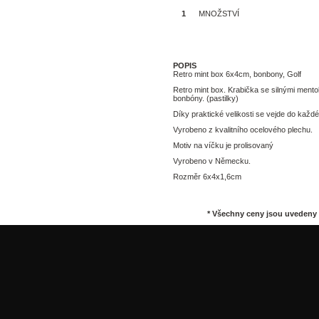
MNOŽSTVÍ
Tisk
POPIS
Retro mint box 6x4cm, bonbony, Golf
Retro mint box. Krabička se silnými mento
bonbóny. (pastilky)
Díky praktické velikosti se vejde do každ
Vyrobeno z kvalitního ocelového plechu.
Motiv na víčku je prolisovaný
Vyrobeno v Německu.
Rozměr 6x4x1,6cm
* Všechny ceny jsou uvedeny