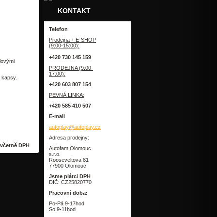
KONTAKT
Zpět
Telefon
Prodejna + E-SHOP
(9:00-15:00):
+420 730 145 159
lovými
PRODEJNA (9:00-
17:00):
é kapsy.
+420 603 807 154
PEVNÁ LINKA:
+420 585 410 507
E-mail
autoplay@autoplay.cz
Adresa prodejny:
 včetně DPH
Autofam Olomouc
s.r.o.
Rooseveltova 81
77900 Olomouc
Jsme plátci DPH
.
DIČ: CZ25820770
Pracovní doba:
Po-Pá 9-17hod
So 9-11hod