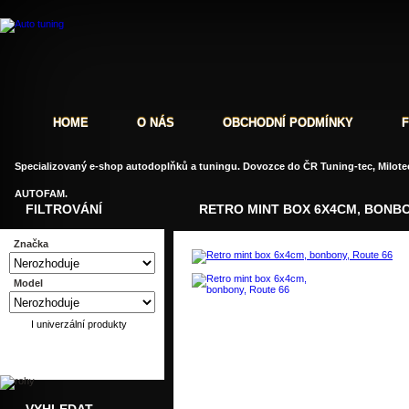
HOME
O NÁS
OBCHODNÍ PODMÍNKY
Specializovaný e-shop autodoplňků a tuningu. Dovozce do ČR Tuning-tec, Milotec
AUTOFAM.
FILTROVÁNÍ
RETRO MINT BOX 6X4CM, BONBO
Značka
Model
I univerzální produkty
Dotaz
Doporučit