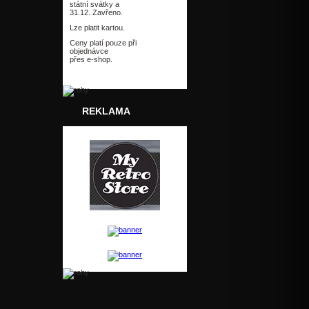
státní svátky a
31.12. Zavřeno.
Lze platit kartou.
Ceny platí pouze při
objednávce
přes e-shop.
REKLAMA