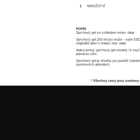
MNOŽSTVÍ
Tisk
POPIS
Sprchový gel se vzhledem motor. oleje
Sprchový gel 250 ml pro muže - vaše ESO
originální lahvi s imitací mot. oleje.
Velice jemný sprchový gel vhodný i k mytí
pánskou vůní.
Sprchový gel je vhodný pro použití zejmén
sportovních aktivitách.
* Všechny ceny jsou uvedeny