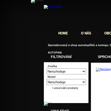
HOME
O NÁS
OBC
Specializovaný e-shop autodoplňků a tuningu. D
AUTOFAM.
FILTROVÁNÍ
SPRCHO
Značka
Model
Do
I univerzální produkty