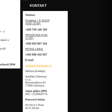
KONTAKT
Zpět
Telefon
Prodejna + E-SHOP
(9:00-15:00):
+420 730 145 159
 - v
PRODEJNA (9:00-
17:00):
 vlasů s
+420 603 807 154
a při
PEVNÁ LINKA:
+420 585 410 507
E-mail
 včetně DPH
autoplay@autoplay.cz
Adresa prodejny:
Autofam Olomouc
s.r.o.
Rooseveltova 81
77900 Olomouc
Jsme plátci DPH
.
DIČ: CZ25820770
Pracovní doba:
Po-Pá 9-17hod
So 9-11hod