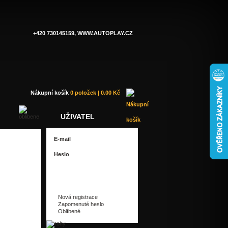
+420 730145159, WWW.AUTOPLAY.CZ
Nákupní košík
0 položek | 0.00 Kč
UŽIVATEL
Nová registrace
Zapomenuté heslo
Oblíbené