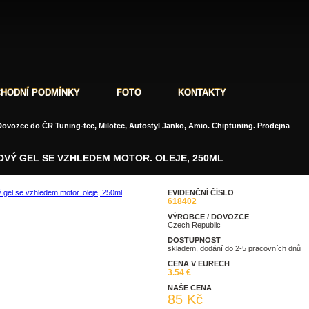
HODNÍ PODMÍNKY
FOTO
KONTAKTY
ovozce do ČR Tuning-tec, Milotec, Autostyl Janko, Amio. Chiptuning. Prodejna
VÝ GEL SE VZHLEDEM MOTOR. OLEJE, 250ML
EVIDENČNÍ ČÍSLO
618402
taz
Doporučit
VÝROBCE / DOVOZCE
Czech Republic
DOSTUPNOST
skladem, dodání do 2-5 pracovních dnů
CENA V EURECH
3.54 €
NAŠE CENA
85 Kč