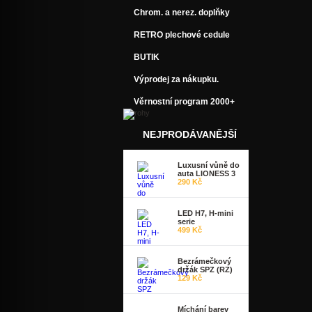
Chrom. a nerez. doplňky
RETRO plechové cedule
BUTIK
Výprodej za nákupku.
Věrnostní program 2000+
NEJPRODÁVANĚJŠÍ
Luxusní vůně do
auta LIONESS 3
290 Kč
LED H7, H-mini
serie
499 Kč
Bezrámečkový
držák SPZ (RZ)
129 Kč
Míchání barev