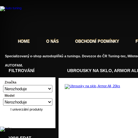
HOME
O NÁS
OBCHODNÍ PODMÍNKY
Specializovaný e-shop autodoplňků a tuningu. Dovozce do ČR Tuning-tec, Milotec
AUTOFAM.
FILTROVÁNÍ
UBROUSKY NA SKLO, ARMOR ALL
Značka
Model
Dotaz
Doporučit
I univerzální produkty