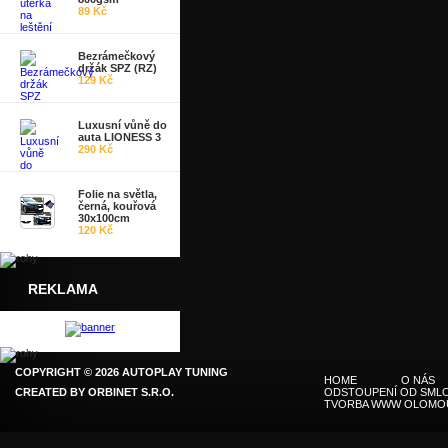
89 Kč
Bezrámečkový
držák SPZ (RZ)
129 Kč
Luxusní vůně do
auta LIONESS 3
290 Kč
Folie na světla,
černá, kouřová
30x100cm
120 Kč
REKLAMA
COPYRIGHT © 2026 AUTOPLAY TUNING
HOME
O NÁS
CREATED BY
ORBINET S.R.O.
ODSTOUPENÍ OD SMLO
TVORBA WWW OLOMO