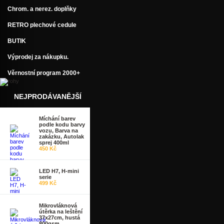
Chrom. a nerez. doplňky
RETRO plechové cedule
BUTIK
Výprodej za nákupku.
Věrnostní program 2000+
NEJPRODÁVANĚJŠÍ
Míchání barev
podle kodu barvy
vozu, Barva na
zakázku, Autolak
sprej 400ml
450 Kč
LED H7, H-mini
serie
499 Kč
Mikrovláknová
útěrka na leštění
37x27cm, hustá
800gsm