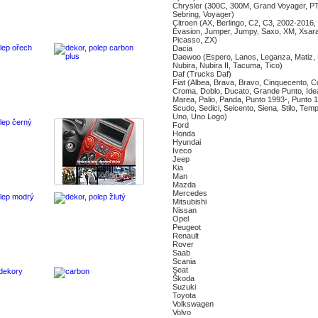
Chrysler (300C, 300M, Grand Voyager, PT
Sebring, Voyager)
Citroen (AX, Berlingo, C2, C3, 2002-2016,
Évasion, Jumper, Jumpy, Saxo, XM, Xsar
Picasso, ZX)
Dacia
Daewoo (Espero, Lanos, Leganza, Matiz, 
Nubira, Nubira II, Tacuma, Tico)
Daf (Trucks Daf)
Fiat (Albea, Brava, Bravo, Cinquecento, Co
Croma, Doblo, Ducato, Grande Punto, Idea
Marea, Palio, Panda, Punto 1993-, Punto 1
Scudo, Sedici, Seicento, Siena, Stilo, Tem
Uno, Uno Logo)
Ford
Honda
Hyundai
Iveco
Jeep
Kia
Man
Mazda
Mercedes
Mitsubishi
Nissan
Opel
Peugeot
Renault
Rover
Saab
Scania
Seat
Škoda
Suzuki
Toyota
Volkswagen
Volvo