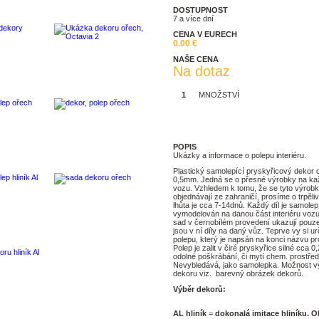
DOSTUPNOST
7 a více dní
CENA V EURECH
0.00 €
NAŠE CENA
Na dotaz
MNOŽSTVÍ
Tisk
POPIS
Ukázky a informace o polepu interiéru.
Plastický samolepící pryskyřicový dekor o
0,5mm. Jedná se o přesné výrobky na ka
vozu. Vzhledem k tomu, že se tyto výrob
objednávají ze zahraničí, prosíme o trpěli
lhůta je cca 7-14dnů. Každý díl je samolep
vymodelován na danou část interiéru voz
sad v černobílém provedení ukazují pouze 
jsou v ní díly na daný vůz. Teprve vy si ur
polepu, který je napsán na konci názvu pr
Polep je zalit v čiré pryskyřice silné cca 
odolné poškrábání, či mytí chem. prostřed
Nevybledává, jako samolepka. Možnost v
dekoru viz. barevný obrázek dekorů.
Výběr dekorů:
AL hliník
=
dokonalá imitace hliníku. O