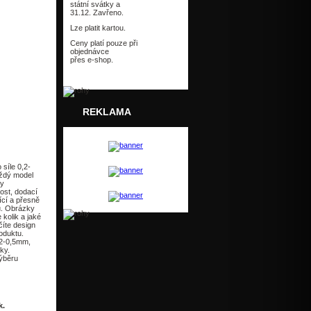
státní svátky a
31.12. Zavřeno.
Lze platit kartou.
Ceny platí pouze při
objednávce
přes e-shop.
REKLAMA
Zpět
 síle 0,2-
ždý model
ky
vost, dodací
ící a přesně
u. Obrázky
kolik a jaké
číte design
oduktu.
0,2-0,5mm,
ky.
ýběru
k.