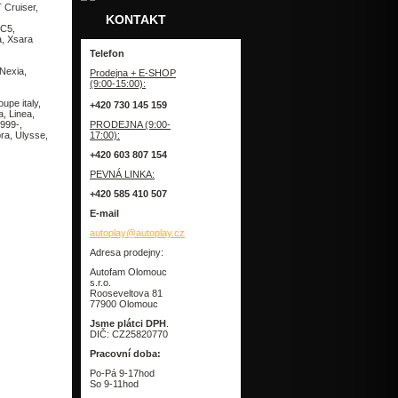
 Cruiser,
KONTAKT
 C5,
a, Xsara
Telefon
Nexia,
Prodejna + E-SHOP
(9:00-15:00):
upe italy,
+420 730 145 159
, Linea,
999-,
PRODEJNA (9:00-
pra, Ulysse,
17:00):
+420 603 807 154
PEVNÁ LINKA:
+420 585 410 507
E-mail
autoplay@autoplay.cz
Adresa prodejny:
Autofam Olomouc
s.r.o.
Rooseveltova 81
77900 Olomouc
Jsme plátci DPH
.
DIČ: CZ25820770
Pracovní doba:
Po-Pá 9-17hod
So 9-11hod