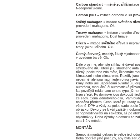
Carbon standart
=
méně zdařilá
imitace
taz
Doporučit
Nedoporučujeme.
Carbon plus
= imitace carbonu v
3D prov
Světlý mahagon
= imitace
světlého dře
provedení mahagonu. Ok.
Tmavý mahagon
= imitace tmavého dře
provedení mahagonu. Dost tmavé.
Ořech
= imitace
světlého dřeva
s neprav
tvary, jako u ořechu.
Ok.
Černý, červený, modrý, žlutý
= jednobar
v uvedené barvě. Ok.
Dále prosíme, aby jste si hlavně dávali po
středového dílu, který je u shodného auta 
různý, podle toho zda máte, či nemáte ma
klimatizaci, nebo climatronic. Rozdíly jso
nepatrné, ale jsou např. jeden otvor navíc
klimy, nebo jiné uspořádaní ovladačů u ori
autorádia, manuální, či automatická přev
Na pozdější reklamace tohoto typu, již ne
brán zřetel. Po domluvě jdou dokoupit i jedn
ze sady. Cena jednotlivého dílu, Vám bud
napsána předem. Cena, která je u sady u
včetně DPH a vždy za celou sadu podle 
obrázku. Dekory se k vůli zajištění dokona
schopnosti vyrábí na zakázku, až po obd
objednávky. Doba výroby a dovozu ze zahr
cca 1-2 v měsíci.
MONTÁŽ:
Samotná montáž dekoru je velice jednoduc
třeba dodržet jisté postupy, aby byla zaruč