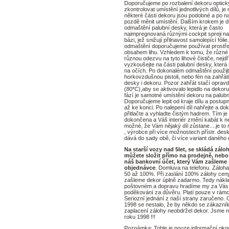
Doporučujeme po rozbalení dekoru optick
zkontrolovat umístění jednotlivých dílů, j
některé části dekoru jsou podobné a po na
pozdě měnit umístění. Dalším krokem je 
odmaštění palubní desky, která je často
naimpregnovaná různými cockpit spreji na
bázi, jež snižují přilnavost samolepící fólie
odmaštění doporučujeme používat prostř
obsahem lihu. Vzhledem k tomu, že různé 
různou odezvu na tyto lihové čističe, nejdř
vyzkoušejte na části palubní desky, která
na očích. Po dokonalém odmaštění použij
horkovzdušnou pistoli, nebo fén na zahřátí
desky i dekoru. Pozor zahřát stačí oprav
(80*C),aby se aktivovalo lepidlo na dekoru
fází je samotné umístění dekoru na palubn
Doporučujeme lepit od kraje dílu a postupn
až ke konci. Po nalepení díl nahřejte a do
přitlačte a vyhladte čistým hadrem. Tím j
dokončena a Váš interiér změní kabát k n
možné, že Vám nějaký díl zůstane....je to
, výrobce při více možnostech přístr. des
dává do sady obě, či více variant daného d
Na starší vozy nad 5let, se skládá zálo
můžete složit přímo na prodejně, nebo
náš bankovní účet, který Vám zašleme 
objednávce
. Domluva na telefonu. Záloha
50 až 100%. Při zaslání 100% zálohy cen
zašleme dekor úplně zadarmo. Tedy nákl
poštovném a dopravu hradíme my za Vás,
poděkování za důvěru. Platí pouze v rámc
Seriozní jednání z naší strany zaručeno. 
1998 se nestalo, že by někdo se zákazní
zaplacení zálohy neobdržel dekor. Jsme n
roku 1998 !!!
Poznámka: Tohle je pouze informační ok