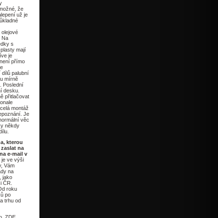
y
e možné, že
lepení už je
důkladné
 olejové
. Na
edky s
plasty mají
íve je
 není přímo
te
 dílů palubní
du mírně
. Poslední
í desku.
ě přitlačovat
konale
e celá montáž
epoznání. Je
 normální věc
ky někdy
ílu.
ha, kterou
 zaslat na
na e-mail v
 je ve výši
y, Vám
ady na
 jako
i ČR.
Od roku
ků po
a trhu od
no. ZDE