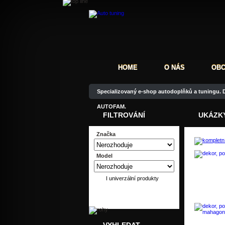
HOME
O NÁS
OBC
Specializovaný e-shop autodoplňků a tuningu. D
AUTOFAM.
FILTROVÁNÍ
UKÁZKY
Značka
Model
I univerzální produkty