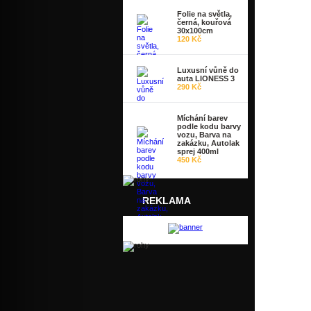
Do
Folie na světla,
černá, kouřová
30x100cm
120 Kč
Luxusní vůně do
auta LIONESS 3
290 Kč
Míchání barev
podle kodu barvy
vozu, Barva na
zakázku, Autolak
sprej 400ml
450 Kč
REKLAMA