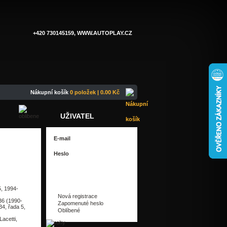
+420 730145159, WWW.AUTOPLAY.CZ
Nákupní košík
0 položek | 0.00 Kč
UŽIVATEL
5, 1994-
Nová registrace
36 (1990-
Zapomenuté heslo
34, řada 5,
Oblíbené
acetti,