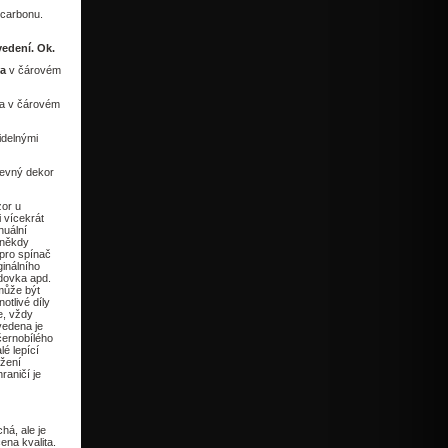
 carbonu.
edení. Ok.
va
v čárovém
va v čárovém
idelnými
evný dekor
zor u
i vícekrát
nuální
u někdy
 pro spínač
ginálního
odovka apd.
může být
otlivé díly
e, vždy
vedena je
černobílého
lé lepící
ržení
aničí je
há, ale je
ena kvalita.