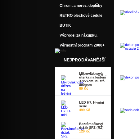
Chrom. a nerez. doplňky
RETRO plechové cedule
BUTIK
Výprodej za nákupku.
Věrnostní program 2000+
NEJPRODÁVANĚJŠÍ
Mikrovláknová
útěrka na leštění
37x27cm, hustá
800gsm
89 Kč
LED H7, H-mini
serie
499 Kč
Bezrámečkový
držák SPZ (RZ)
129 Kč