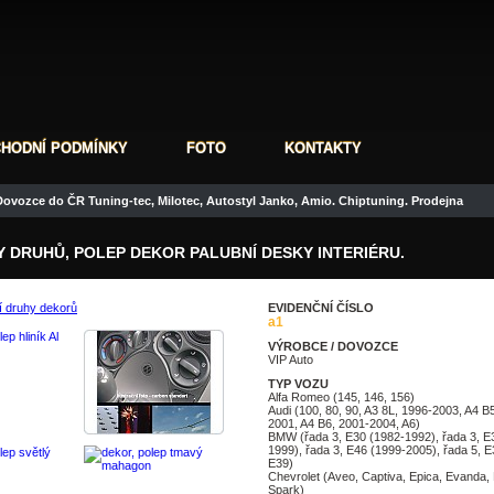
HODNÍ PODMÍNKY
FOTO
KONTAKTY
ovozce do ČR Tuning-tec, Milotec, Autostyl Janko, Amio. Chiptuning. Prodejna
 DRUHŮ, POLEP DEKOR PALUBNÍ DESKY INTERIÉRU.
EVIDENČNÍ ČÍSLO
a1
VÝROBCE / DOVOZCE
VIP Auto
TYP VOZU
Alfa Romeo (145, 146, 156)
Audi (100, 80, 90, A3 8L, 1996-2003, A4 B
2001, A4 B6, 2001-2004, A6)
BMW (řada 3, E30 (1982-1992), řada 3, E
1999), řada 3, E46 (1999-2005), řada 5, E
E39)
Chevrolet (Aveo, Captiva, Epica, Evanda, L
Spark)