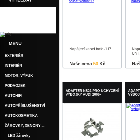
VYHLEDAT
MENU
Napájecí kabel trafo / H7
Napá
UNI.
EXTERIÉR
Naše cena
50
Kč
Naš
INTERIÉR
Do košíku
Detail
Do k
MOTOR, VÝFUK
PODVOZEK
ADAPTER NS21 PRO UCHYCENÍ
ADAPT
VÝBOJKY AUDI 2005-
VÝBOJ
AUTOHIFI
AUTOPŘÍSLUŠENSTVÍ
AUTOKOSMETIKA
ŽÁROVKY, XENONY ...
LED žárovky