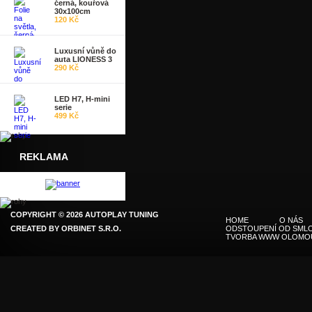
černá, kouřová
30x100cm
120 Kč
Luxusní vůně do
auta LIONESS 3
290 Kč
LED H7, H-mini
serie
499 Kč
REKLAMA
COPYRIGHT © 2026 AUTOPLAY TUNING
HOME
O NÁS
CREATED BY
ORBINET S.R.O.
ODSTOUPENÍ OD SMLO
TVORBA WWW OLOMO