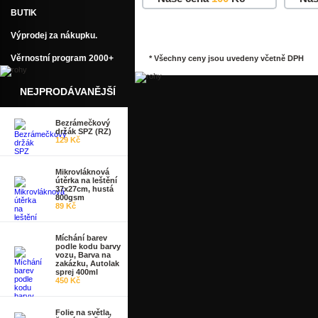
BUTIK
Do košíku
Detail
Do k
Výprodej za nákupku.
Věrnostní program 2000+
* Všechny ceny jsou uvedeny včetně DPH
NEJPRODÁVANĚJŠÍ
Bezrámečkový
držák SPZ (RZ)
129 Kč
Mikrovláknová
útěrka na leštění
37x27cm, hustá
800gsm
89 Kč
Míchání barev
podle kodu barvy
vozu, Barva na
zakázku, Autolak
sprej 400ml
450 Kč
Folie na světla,