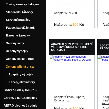
Tuning žárovky halogen
Standardní žárovky
Adapter Audi 2005-
Adap
Servisní krabičky
Naše cena
100
Kč
Naš
Patice, kabeláže atd.
Do košíku
Detail
Do k
Barevné žárovky
Xenony sady
ADAPTER NS21 PRO UCHYCENÍ
ADAPT
VÝBOJKY ŠKODA SUPERB,
TRAFO
OCTAVIA II …
Xenony výbojky
Xenony ballast, trafa
Xenony příslušenství
Adaptéry výbojek
Kabely, eliminátory ...
BARVY, LAKY, TMELY ...
Adapter Škoda Superb,
Adap
Chrom. a nerez. doplňky
Octavia II …
- tra
Běžn
RETRO plechové cedule
Naše cena
100
Kč
Naš