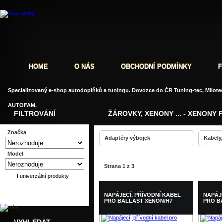
HOME
O NÁS
OBCHODNÍ PODMÍNKY
Specializovaný e-shop autodoplňků a tuningu. Dovozce do ČR Tuning-tec, Milotec
AUTOFAM.
FILTROVÁNÍ
ŽÁROVKY, XENONY ... - XENONY 
Značka
Adaptéry výbojek
Kabely,
Model
Strana 1 z 3
I univerzální produkty
NAPÁJECÍ, PŘÍVODNÍ KABEL
NAPÁJ
PRO BALLAST XENON/H7
PRO B