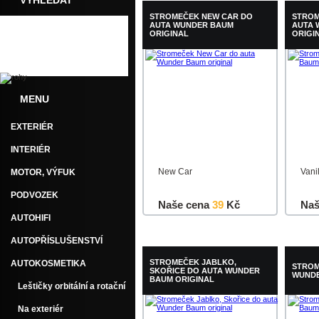
VYHLEDAT
STROMEČEK NEW CAR DO
STROM
AUTA WUNDER BAUM
AUTA 
ORIGINAL
ORIGI
MENU
EXTERIÉR
INTERIÉR
New Car
Vani
MOTOR, VÝFUK
PODVOZEK
Naše cena
39
Kč
Naš
AUTOHIFI
Do košíku
Detail
Do k
AUTOPŘÍSLUŠENSTVÍ
STROMEČEK JABLKO,
AUTOKOSMETIKA
STROM
SKOŘICE DO AUTA WUNDER
WUNDE
BAUM ORIGINAL
Leštičky orbitální a rotační
Na exteriér