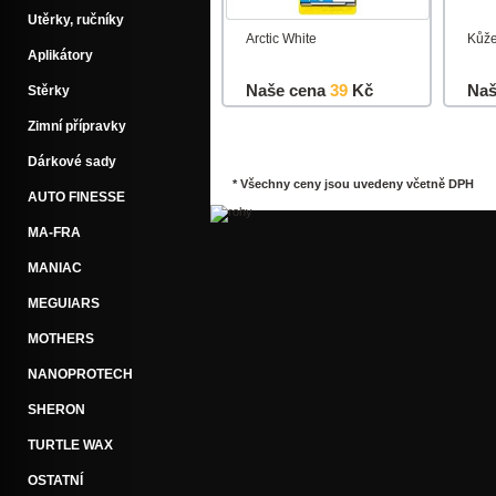
Utěrky, ručníky
Arctic White
Kůž
Aplikátory
Naše cena
39
Kč
Naš
Stěrky
Zimní přípravky
Do košíku
Detail
Do k
Dárkové sady
* Všechny ceny jsou uvedeny včetně DPH
AUTO FINESSE
MA-FRA
MANIAC
MEGUIARS
MOTHERS
NANOPROTECH
SHERON
TURTLE WAX
OSTATNÍ