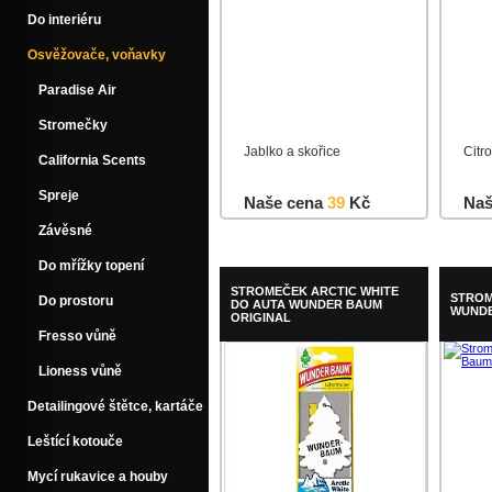
Do interiéru
Osvěžovače, voňavky
Paradise Air
Stromečky
Jablko a skořice
Citr
California Scents
Spreje
Naše cena
39
Kč
Naš
Závěsné
Do košíku
Detail
Do k
Do mřížky topení
STROMEČEK ARCTIC WHITE
STROM
Do prostoru
DO AUTA WUNDER BAUM
WUNDE
ORIGINAL
Fresso vůně
Lioness vůně
Detailingové štětce, kartáče
Leštící kotouče
Mycí rukavice a houby