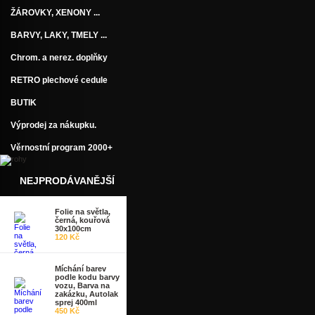
ŽÁROVKY, XENONY ...
BARVY, LAKY, TMELY ...
Chrom. a nerez. doplňky
RETRO plechové cedule
BUTIK
Výprodej za nákupku.
Věrnostní program 2000+
NEJPRODÁVANĚJŠÍ
Folie na světla,
černá, kouřová
30x100cm
120 Kč
Míchání barev
podle kodu barvy
vozu, Barva na
zakázku, Autolak
sprej 400ml
450 Kč