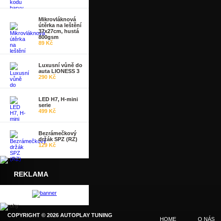
Mikrovláknová
útěrka na leštění
37x27cm, hustá
800gsm
89 Kč
Luxusní vůně do
auta LIONESS 3
290 Kč
LED H7, H-mini
serie
499 Kč
Bezrámečkový
držák SPZ (RZ)
129 Kč
REKLAMA
COPYRIGHT © 2026 AUTOPLAY TUNING
HOME
O NÁS