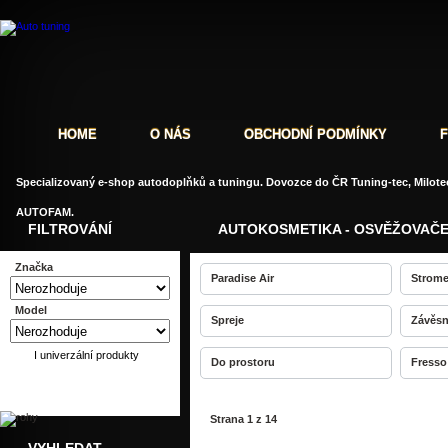
HOME
O NÁS
OBCHODNÍ PODMÍNKY
Specializovaný e-shop autodoplňků a tuningu. Dovozce do ČR Tuning-tec, Milotec
AUTOFAM.
FILTROVÁNÍ
AUTOKOSMETIKA - OSVĚŽOVAČE
Značka
Paradise Air
Strom
Model
Spreje
Závěs
I univerzální produkty
Do prostoru
Fresso
Strana 1 z 14