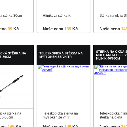
vá stěrka 30cm
Hliníková stěrka K
Stěrka na okna S
ena
99
Kč
Naše cena
139
Kč
Naše cena
14
u
Detail
Do košíku
Detail
Do košíku
STĚRKA NA OKNA 
ICKÁ STĚRKA NA
TELESKOPICKÁ STĚRKA NA
MOLITANEM TELES
5-80CM
MYTÍ OKEN ZE VNITŘ
HLINÍK 46/70CM
ická stěrka na
Teleskopická stěrka na
Teleskopická hlin
 55-80cm
mytí oken ze vnitř
stěrka na okna
ena
145
Kč
Naše cena
149
Kč
Naše cena
15