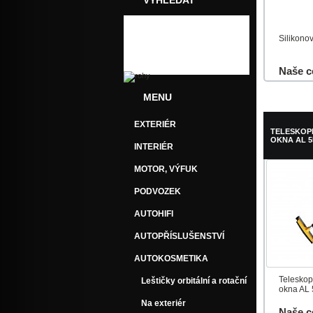
VYHLEDAT
Silikono
Naše c
MENU
Do košík
EXTERIÉR
TELESKOP
OKNA AL 5
INTERIÉR
MOTOR, VÝFUK
PODVOZEK
AUTOHIFI
AUTOPŘÍSLUŠENSTVÍ
AUTOKOSMETIKA
Teleskop
Leštičky orbitální a rotační
okna AL
Na exteriér
Naše c