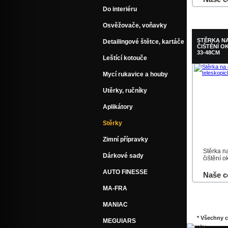
Do interiéru
Do košík
Osvěžovače, voňavky
STĚRKA N
Detailingové štětce, kartáče
ČIŠTĚNÍ O
33-48CM
Leštící kotouče
Mycí rukavice a houby
Utěrky, ručníky
Aplikátory
Stěrky
Zimní přípravky
Stěrka n
Dárkové sady
čištění o
AUTO FINESSE
Naše c
MA-FRA
Do košík
MANIAC
* Všechny 
MEGUIARS