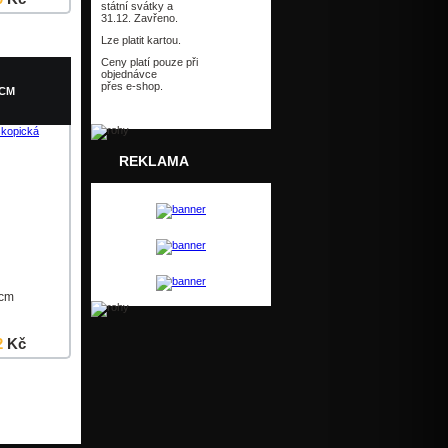
státní svátky a
31.12. Zavřeno.
Detail
Lze platit kartou.
Ceny platí pouze při
objednávce
přes e-shop.
5CM
REKLAMA
5cm
2
Kč
Detail