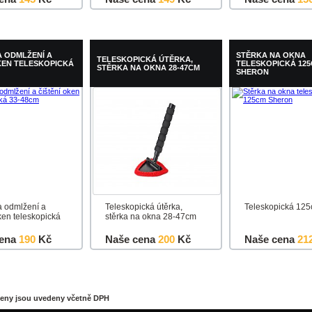
u
Detail
Do košíku
Detail
Do košíku
A ODMLŽENÍ A
STĚRKA NA OKNA
TELESKOPICKÁ ÚTĚRKA,
KEN TELESKOPICKÁ
TELESKOPICKÁ 12
STĚRKA NA OKNA 28-47CM
SHERON
a odmlžení a
Teleskopická útěrka,
Teleskopická 12
ken teleskopická
stěrka na okna 28-47cm
ena
190
Kč
Naše cena
200
Kč
Naše cena
21
u
Detail
Do košíku
Detail
Do košíku
ceny jsou uvedeny včetně DPH