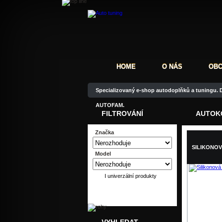
HOME
O NÁS
OBC
Specializovaný e-shop autodoplňků a tuningu. D
AUTOFAM.
FILTROVÁNÍ
AUTOKO
Značka
SILIKONOV
Model
I univerzální produkty