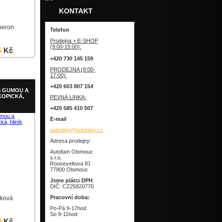
KONTAKT
heron
Telefon
Prodejna + E-SHOP
(9:00-15:00):
5
Kč
+420 730 145 159
Detail
PRODEJNA (9:00-
17:00):
+420 603 807 154
S GUMOU A
KOPICKÁ,
PEVNÁ LINKA:
+420 585 410 507
E-mail
autoplay@autoplay.cz
Adresa prodejny:
Autofam Olomouc
s.r.o.
Rooseveltova 81
77900 Olomouc
Jsme plátci DPH
.
DIČ: CZ25820770
Pracovní doba:
íková
Po-Pá 9-17hod
So 9-11hod
0
Kč