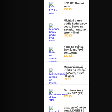
LED H7, H-mini
serie
499 Kč
Míchání barev
podle kodu barvy
vozu, Barva na
zakázku, Autolak
sprej 400ml
450 Kč
Folie na světla,
černá, kouřová
30x100cm
120 Kč
Mikrovláknová
útěrka na leštění
37x27cm, hustá
800gsm
89 Kč
Bezrámečkový
držák SPZ (RZ)
129 Kč
Luxusní vůně do
auta LIONESS 3