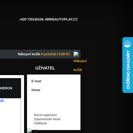
+420 730145159, WWW.AUTOPLAY.CZ
Nákupní košík
0 položek | 0.00 Kč
UŽIVATEL
SHERON
Nová registrace
Zapomenuté heslo
Oblíbené