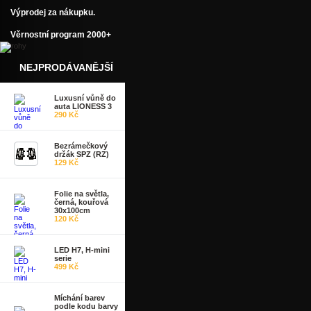
Výprodej za nákupku.
Věrnostní program 2000+
NEJPRODÁVANĚJŠÍ
Luxusní vůně do
auta LIONESS 3
290 Kč
Bezrámečkový
držák SPZ (RZ)
129 Kč
Folie na světla,
černá, kouřová
30x100cm
120 Kč
LED H7, H-mini
serie
499 Kč
Míchání barev
podle kodu barvy