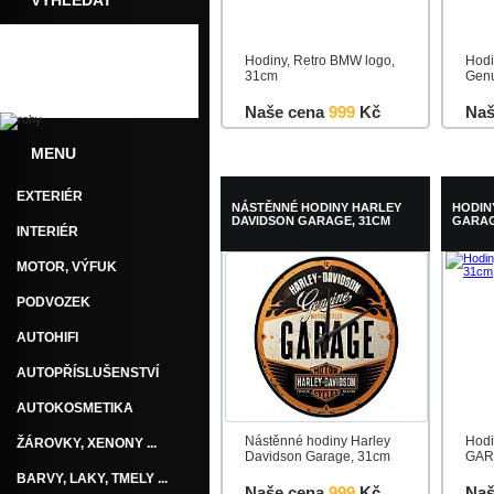
VYHLEDAT
Hodiny, Retro BMW logo,
Hodi
31cm
Gen
Naše cena
999
Kč
Naš
MENU
Do košíku
Detail
Do k
EXTERIÉR
NÁSTĚNNÉ HODINY HARLEY
HODIN
DAVIDSON GARAGE, 31CM
GARAG
INTERIÉR
MOTOR, VÝFUK
PODVOZEK
AUTOHIFI
AUTOPŘÍSLUŠENSTVÍ
AUTOKOSMETIKA
Nástěnné hodiny Harley
Hodi
ŽÁROVKY, XENONY ...
Davidson Garage, 31cm
GAR
BARVY, LAKY, TMELY ...
Naše cena
999
Kč
Naš