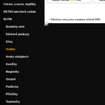
Chrom. a nerez. doplňky
Do košíku
Detail
Do k
RETRO plechové cedule
BUTIK
* Všechny ceny jsou uvedeny včetně DPH
Bonbóny mint
Dárkové poukazy
Dózy
Hodiny
Hrnky sklo/plech
Kasičky
Magnetky
Ostatní
Podtácky
Přívěšky
Teploměry