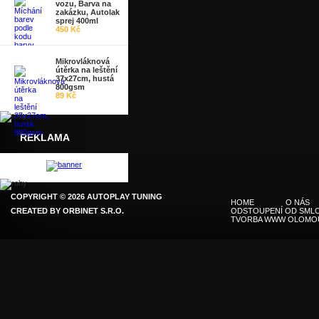
vozu, Barva na
zakázku, Autolak
sprej 400ml
450 Kč
Mikrovláknová
útěrka na leštění
37x27cm, hustá
800gsm
89 Kč
REKLAMA
COPYRIGHT © 2026 AUTOPLAY TUNING
HOME
O NÁS
CREATED BY
ORBINET S.R.O.
ODSTOUPENÍ OD SMLO
TVORBA WWW OLOMO