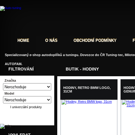
HOME
O NÁS
OBCHODNÍ PODMÍNKY
Specializovaný e-shop autodoplňků a tuningu. Dovozce do ČR Tuning-tec, Milotec
AUTOFAM.
FILTROVÁNÍ
BUTIK - HODINY
Značka
HODINY, RETRO BMW LOGO,
HODIN
31CM
GENUI
Model
I univerzální produkty