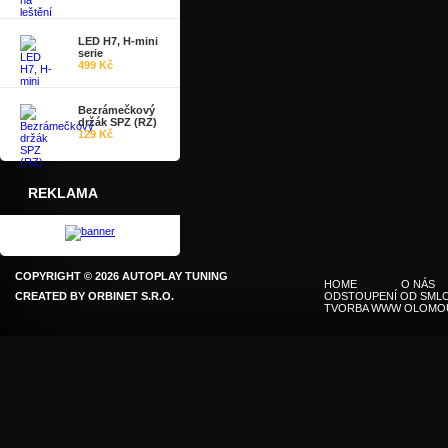
LED H7, H-mini
serie
499 Kč
Bezrámečkový
držák SPZ (RZ)
129 Kč
REKLAMA
COPYRIGHT © 2026 AUTOPLAY TUNING
HOME
O NÁS
CREATED BY
ORBINET S.R.O.
ODSTOUPENÍ OD SMLO
TVORBA WWW OLOMO