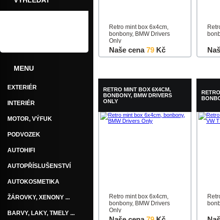
VYHLEDAT
Retro mint box 6x4cm,
Retr
bonbony, BMW Drivers
bonb
Only
Naše cena
79
Kč
Naš
MENU
Do košíku
Detail
Do k
EXTERIÉR
RETRO MINT BOX 6X4CM,
RETRO
BONBONY, BMW DRIVERS
BONBO
ONLY
INTERIÉR
MOTOR, VÝFUK
PODVOZEK
AUTOHIFI
AUTOPŘÍSLUŠENSTVÍ
AUTOKOSMETIKA
Retro mint box 6x4cm,
Retr
ŽÁROVKY, XENONY ...
bonbony, BMW Drivers
bonb
Only
BARVY, LAKY, TMELY ...
Naše cena
79
Kč
Naš