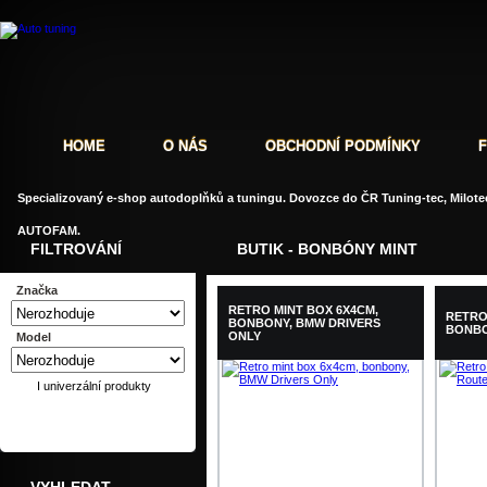
HOME
O NÁS
OBCHODNÍ PODMÍNKY
Specializovaný e-shop autodoplňků a tuningu. Dovozce do ČR Tuning-tec, Milotec
AUTOFAM.
FILTROVÁNÍ
BUTIK - BONBÓNY MINT
Značka
RETRO MINT BOX 6X4CM,
RETRO
BONBONY, BMW DRIVERS
BONBO
ONLY
Model
I univerzální produkty