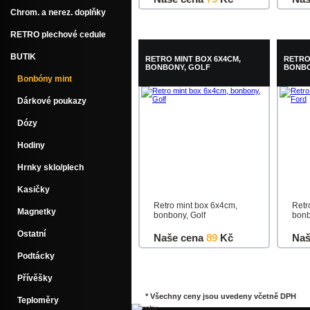
Chrom. a nerez. doplňky
Do košíku
Detail
Do k
RETRO plechové cedule
BUTIK
RETRO MINT BOX 6X4CM,
RETRO
BONBONY, GOLF
BONBO
Bonbóny mint
Dárkové poukazy
Dózy
Hodiny
Hrnky sklo/plech
Kasičky
Retro mint box 6x4cm,
Retr
Magnetky
bonbony, Golf
bonb
Ostatní
Naše cena
89
Kč
Naš
Podtácky
Do košíku
Detail
Do k
Přívěšky
* Všechny ceny jsou uvedeny včetně DPH
Teploměry