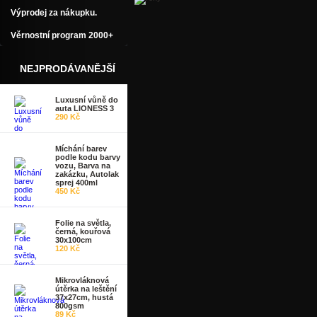
Výprodej za nákupku.
Věrnostní program 2000+
NEJPRODÁVANĚJŠÍ
Luxusní vůně do
auta LIONESS 3
290 Kč
Míchání barev
podle kodu barvy
vozu, Barva na
zakázku, Autolak
sprej 400ml
450 Kč
Folie na světla,
černá, kouřová
30x100cm
120 Kč
Mikrovláknová
útěrka na leštění
37x27cm, hustá
800gsm
89 Kč