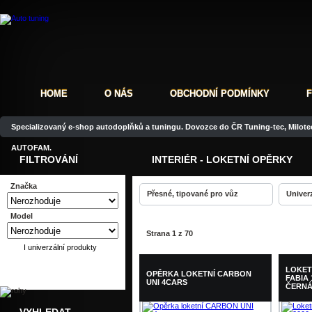
HOME
O NÁS
OBCHODNÍ PODMÍNKY
Specializovaný e-shop autodoplňků a tuningu. Dovozce do ČR Tuning-tec, Milotec
AUTOFAM.
FILTROVÁNÍ
INTERIÉR - LOKETNÍ OPĚRKY
Značka
Přesné, tipované pro vůz
Univer
Model
Strana 1 z 70
I univerzální produkty
LOKET
OPĚRKA LOKETNÍ CARBON
FABIA 
UNI 4CARS
ČERN