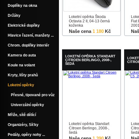
Doplňky na okna
Držáky
Loketní opěrka Škoda
Loke
Octavia 2 II, 04-13 černá
Fiat
Elektrické dopňky
koženka
2001
Naše cena
1 180
Kč
Naš
Hlavice řazení, manžety ...
Do košíku
Detail
Do k
Chrom. doplňky interiér
Kamera do auta
LOKETNÍ OPĚRKA STANDART
LOKET
CITROEN BERLINGO, 2008-,
CITROE
ŠEDÁ
Koule na volant
Kryty, lišty prahů
Loketní opěrky
Přesné, tipované pro vůz
Univerzální opěrky
Mřiže, sítě dělící
Loketní opěrka Standart
Loke
Organizéry, Síťky
Citroen Berlingo, 2008-,
Citr
šedá
šed
Pedály, opěry nohy ...
Naše cena
1 390
Kč
Naš