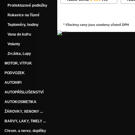
Protiskluzové podložky
Do košíku
Detail
Do k
Rukavice na řízení
Teploměry, hodiny
* Všechny ceny jsou uvedeny včetně DPH
Vana do kufru
Volanty
Zrcátka, Lupy
MOTOR, VÝFUK
PODVOZEK
AUTOHIFI
AUTOPŘÍSLUŠENSTVÍ
AUTOKOSMETIKA
ŽÁROVKY, XENONY ...
BARVY, LAKY, TMELY ...
Chrom. a nerez. doplňky