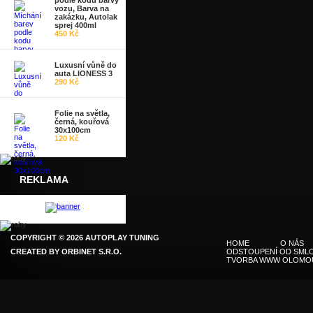
podle kodu barvy
vozu, Barva na
zakázku, Autolak
sprej 400ml
450 Kč
Luxusní vůně do
auta LIONESS 3
290 Kč
Folie na světla,
černá, kouřová
30x100cm
120 Kč
REKLAMA
COPYRIGHT © 2026 AUTOPLAY TUNING
HOME
O NÁS
CREATED BY
ORBINET S.R.O.
ODSTOUPENÍ OD SMLO
TVORBA WWW OLOMO