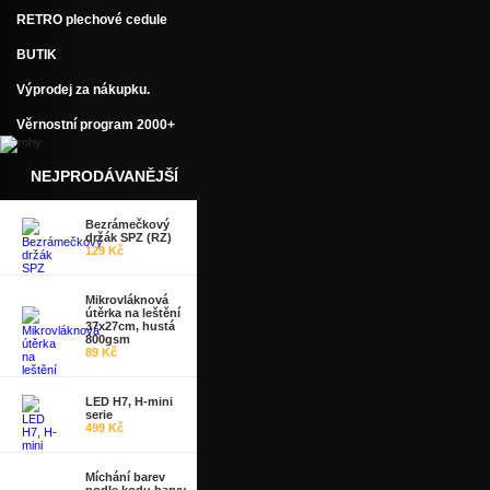
RETRO plechové cedule
BUTIK
Výprodej za nákupku.
Věrnostní program 2000+
NEJPRODÁVANĚJŠÍ
Bezrámečkový
držák SPZ (RZ)
129 Kč
Mikrovláknová
útěrka na leštění
37x27cm, hustá
800gsm
89 Kč
LED H7, H-mini
serie
499 Kč
Míchání barev