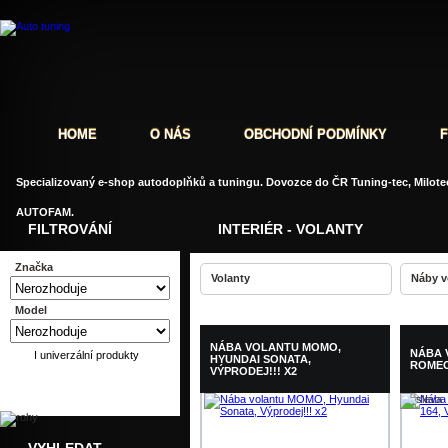
HOME
O NÁS
OBCHODNÍ PODMÍNKY
Specializovaný e-shop autodoplňků a tuningu. Dovozce do ČR Tuning-tec, Milotec
AUTOFAM.
FILTROVÁNÍ
INTERIÉR - VOLANTY
Značka
Volanty
Náby v
Model
NÁBA VOLANTU MOMO,
NÁBA 
I univerzální produkty
HYUNDAI SONATA,
ROMEO
VÝPRODEJ!!! X2