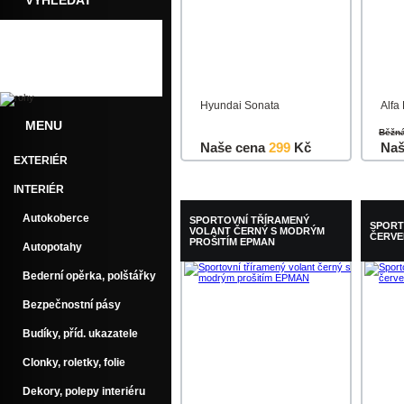
VYHLEDAT
Hyundai Sonata
Alfa
MENU
Běžn
Naše cena
299
Kč
Naš
EXTERIÉR
Do košíku
Detail
Do k
INTERIÉR
Autokoberce
SPORTOVNÍ TŘÍRAMENÝ
SPORT
VOLANT ČERNÝ S MODRÝM
ČERVE
PROŠITÍM EPMAN
Autopotahy
Bederní opěrka, polštářky
Bezpečnostní pásy
Budíky, příd. ukazatele
Clonky, roletky, folie
Dekory, polepy interiéru