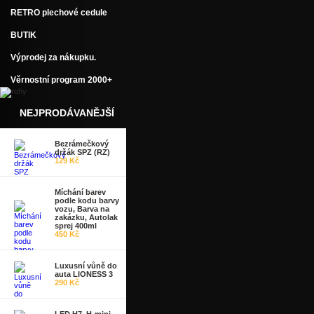
RETRO plechové cedule
BUTIK
Výprodej za nákupku.
Věrnostní program 2000+
NEJPRODÁVANĚJŠÍ
Bezrámečkový
držák SPZ (RZ)
129 Kč
Míchání barev
podle kodu barvy
vozu, Barva na
zakázku, Autolak
sprej 400ml
450 Kč
Luxusní vůně do
auta LIONESS 3
290 Kč