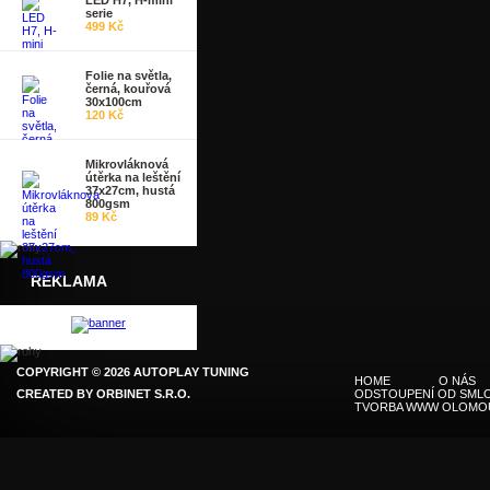
LED H7, H-mini
serie
499 Kč
Folie na světla,
černá, kouřová
30x100cm
120 Kč
Mikrovláknová
útěrka na leštění
37x27cm, hustá
800gsm
89 Kč
REKLAMA
COPYRIGHT © 2026 AUTOPLAY TUNING
HOME
O NÁS
CREATED BY
ORBINET S.R.O.
ODSTOUPENÍ OD SMLO
TVORBA WWW OLOMO