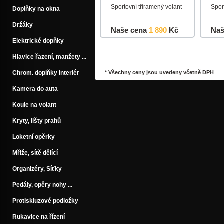
Sportovní tříramený volant
Spor
Doplňky na okna
Držáky
Naše cena
1 890
Kč
Naš
Elektrické dopňky
Do košíku
Detail
Do k
Hlavice řazení, manžety ...
Chrom. doplňky interiér
* Všechny ceny jsou uvedeny včetně DPH
Kamera do auta
Koule na volant
Kryty, lišty prahů
Loketní opěrky
Mřiže, sítě dělící
Organizéry, Síťky
Pedály, opěry nohy ...
Protiskluzové podložky
Rukavice na řízení