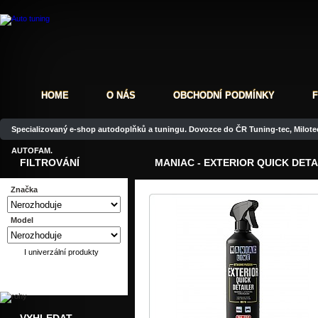
HOME
O NÁS
OBCHODNÍ PODMÍNKY
Specializovaný e-shop autodoplňků a tuningu. Dovozce do ČR Tuning-tec, Milotec
AUTOFAM.
FILTROVÁNÍ
MANIAC - EXTERIOR QUICK DETA
Značka
Model
I univerzální produkty