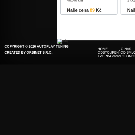
40x40 cm
37x2
Naše cena
89
Kč
Naš
Do košíku
Detail
Do k
COPYRIGHT © 2026 AUTOPLAY TUNING
HOME
O NÁS
CREATED BY
ORBINET S.R.O.
ODSTOUPENÍ OD SMLO
TVORBA WWW OLOMO