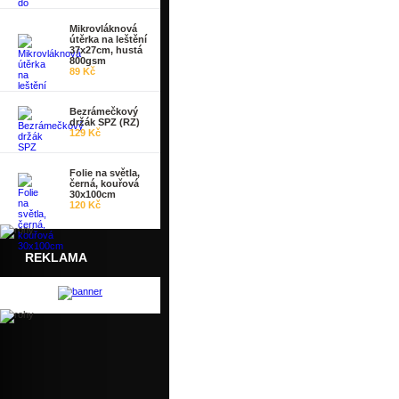
Mikrovláknová
útěrka na leštění
37x27cm, hustá
800gsm
89 Kč
Bezrámečkový
držák SPZ (RZ)
129 Kč
Folie na světla,
černá, kouřová
30x100cm
120 Kč
REKLAMA