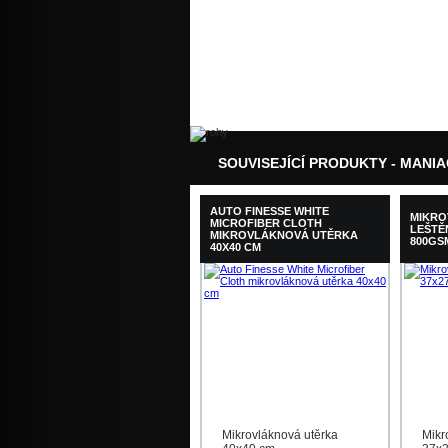
SOUVISEJÍCÍ PRODUKTY - MANIA
EXTERIÉR 500ML
AUTO FINESSE WHITE
MIKRO
MICROFIBER CLOTH
LEŠTĚ
MIKROVLÁKNOVÁ UTĚRKA
800GS
40X40 CM
Mikrovláknová utěrka
Mikr