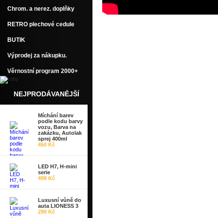
Chrom. a nerez. doplňky
RETRO plechové cedule
BUTIK
Výprodej za nákupku.
Věrnostní program 2000+
NEJPRODÁVANĚJŠÍ
Míchání barev
podle kodu barvy
vozu, Barva na
zakázku, Autolak
sprej 400ml
450 Kč
LED H7, H-mini
serie
499 Kč
Luxusní vůně do
auta LIONESS 3
290 Kč