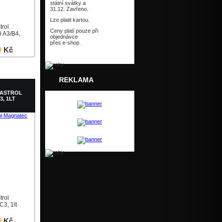
státní svátky a
31.12. Zavřeno.
Lze platit kartou.
trol
Ceny platí pouze při
 A3/B4,
objednávce
přes e-shop.
9
Kč
Detail
REKLAMA
CASTROL
, 1LT
trol
3, 1lt
9
Kč