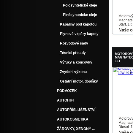
Polosyntetické oleje
Plněsyntetické oleje
Motorový
Magnatec
Kapaliny pod kapotou
Start, 1lt
Naše c
Plynové vzpěry kapoty
Do košík
Rozvodové sady
Těsnící přísady
MOTOROVÝ
MAGNATEC 
1LT
Výfuky a koncovky
Zvýšení výkonu
Ostatní motor. doplňky
PODVOZEK
AUTOHIFI
AUTOPŘÍSLUŠENSTVÍ
Motorový
AUTOKOSMETIKA
Magnate
Diesel, 1
ŽÁROVKY, XENONY ...
Naše c