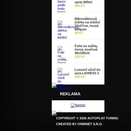
sprej 400ml
450 Kč
Mikrovláknová
útěrka na leštění
37x27cm, hustá
800gsm
89 Kč
Folie na světla,
černá, kouřová
30x100cm
120 Kč
Luxusní vůně do
auta LIONESS 3
290 Kč
REKLAMA
COPYRIGHT © 2026 AUTOPLAY TUNING
CREATED BY
ORBINET S.R.O.