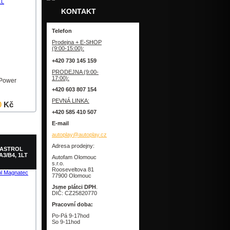
KONTAKT
Telefon
Prodejna + E-SHOP
(9:00-15:00):
+420 730 145 159
PRODEJNA (9:00-
17:00):
nPower
+420 603 807 154
PEVNÁ LINKA:
0
Kč
+420 585 410 507
Detail
E-mail
autoplay@autoplay.cz
Adresa prodejny:
CASTROL
3/B4, 1LT
Autofam Olomouc
s.r.o.
Rooseveltova 81
77900 Olomouc
Jsme plátci DPH
.
DIČ: CZ25820770
Pracovní doba:
Po-Pá 9-17hod
So 9-11hod