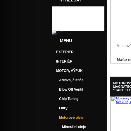
VYHLEDAT
MENU
Motorové
EXTERIÉR
Naše c
INTERIÉR
Do košík
MOTOR, VÝFUK
Aditiva, čističe ...
MOTOROVÝ
MAGNATEC 
Blow Off Ventil
START, 1LT
Chip Tuning
Filtry
Motorové oleje
Minerální oleje