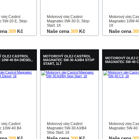
 olej Castrol
Motorový olej Castrol
Motorový olej Cas
 5W-20 E, Stop-
Magnatec 0W-30 D, Stop-
Magnatec 10W-40
Start, 1lt
1lt
ena
309
Kč
Naše cena
309
Kč
Naše cena
30
u
Detail
Do košíku
Detail
Do košíku
 OLEJ CASTROL
MOTOROVÝ OLEJ CASTROL
MOTOROVÝ OLEJ 
10W-40 B4 DIESEL,
MAGNATEC 5W-30 A3/B4 STOP
MAGNATEC 5W-40 C3
START, 1LT
 olej Castrol
Motorový olej Castrol
Motorový olej Cas
c 10W-40 B4
Magnatec 5W-30 A3/B4
Magnatec 5W-40 C
lt
Stop Start, 1lt
ena
309
Kč
Naše cena
309
Kč
Naše cena
30