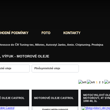
HODNÍ PODMÍNKY
FOTO
KONTAKTY
ovozce do ČR Tuning-tec, Milotec, Autostyl Janko, Amio. Chiptuning. Prodejna
 VÝFUK - MOTOROVÉ OLEJE
cké oleje
Plněsyntetické oleje
1
2
3
MOTOCYKLOVÝ OL
 OLEJE CASTROL
MOTOROVÉ OLEJE CASTROL
MOTOROVÝ, 4T SY
10W-40, 1L