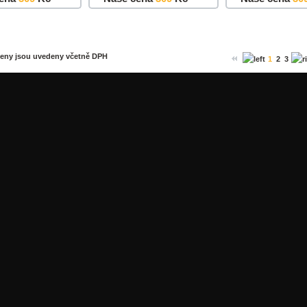
u
Detail
Do košíku
Detail
Do košíku
ceny jsou uvedeny včetně DPH
1
2
3