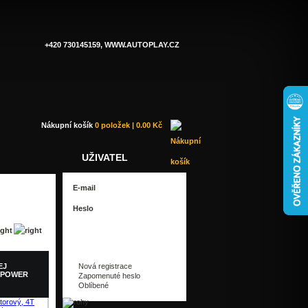
+420 730145159, WWW.AUTOPLAY.CZ
Nákupní košík
0 položek | 0.00 Kč
UŽIVATEL
EJ
Nová registrace
NPOWER
Zapomenuté heslo
Oblíbené