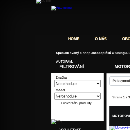
HOME
O NÁS
OBC
Specializovaný e-shop autodoplňků a tuningu. D
AUTOFAM.
FILTROVÁNÍ
MOTOR,
Značka
Polosynteti
Model
Strana 1 z 3
I univerzální produkty
MOTOROVÉ