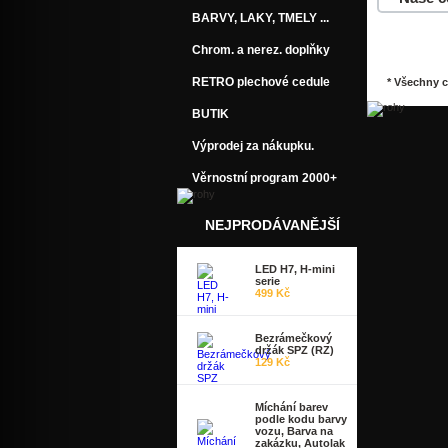
BARVY, LAKY, TMELY ...
Do košík
Chrom. a nerez. doplňky
RETRO plechové cedule
* Všechny 
BUTIK
Výprodej za nákupku.
Věrnostní program 2000+
NEJPRODÁVANĚJŠÍ
LED H7, H-mini
serie
499 Kč
Bezrámečkový
držák SPZ (RZ)
129 Kč
Míchání barev
podle kodu barvy
vozu, Barva na
zakázku, Autolak