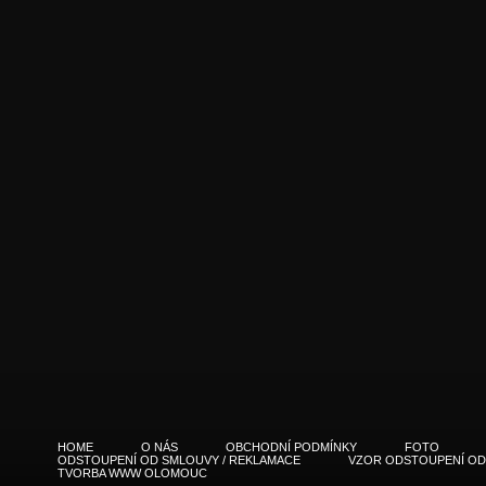
HOME
O NÁS
OBCHODNÍ PODMÍNKY
FOTO
ODSTOUPENÍ OD SMLOUVY / REKLAMACE
VZOR ODSTOUPENÍ OD
TVORBA WWW OLOMOUC