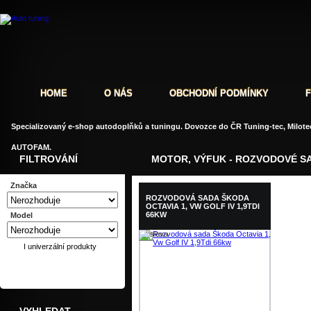
HOME
O NÁS
OBCHODNÍ PODMÍNKY
Specializovaný e-shop autodoplňků a tuningu. Dovozce do ČR Tuning-tec, Milotec
AUTOFAM.
FILTROVÁNÍ
MOTOR, VÝFUK - ROZVODOVÉ S
Značka
ROZVODOVÁ SADA ŠKODA
OCTAVIA 1, VW GOLF IV 1,9TDI
66KW
Model
I univerzální produkty