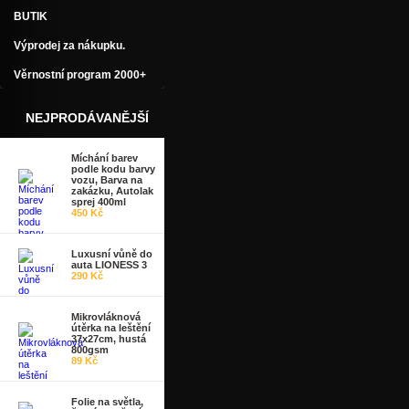
BUTIK
Výprodej za nákupku.
Věrnostní program 2000+
NEJPRODÁVANĚJŠÍ
Míchání barev
podle kodu barvy
vozu, Barva na
zakázku, Autolak
sprej 400ml
450 Kč
Luxusní vůně do
auta LIONESS 3
290 Kč
Mikrovláknová
útěrka na leštění
37x27cm, hustá
800gsm
89 Kč
Folie na světla,