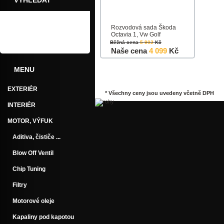
VYHLEDAT
Rozvodová sada Škoda
Octavia 1, Vw Golf
Běžná cena
5 902
Kč
Naše cena
4 099
Kč
MENU
Do košíku
Detail
EXTERIÉR
* Všechny ceny jsou uvedeny včetně DPH
INTERIÉR
MOTOR, VÝFUK
Aditiva, čističe ...
Blow Off Ventil
Chip Tuning
Filtry
Motorové oleje
Kapaliny pod kapotou