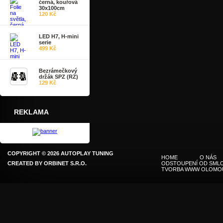
černá, kouřová
30x100cm
120 Kč
LED H7, H-mini
serie
499 Kč
Bezrámečkový
držák SPZ (RZ)
129 Kč
REKLAMA
COPYRIGHT © 2026 AUTOPLAY TUNING
HOME
O NÁS
CREATED BY
ORBINET S.R.O.
ODSTOUPENÍ OD SMLO
TVORBA WWW OLOMO