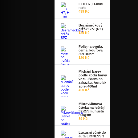
LED H7, H-mini
serie
499 Kč
Bezrámečkový
držák SPZ (RZ)
129 Kč
Folie na světla,
černá, kouřová
30x100cm
120 Kč
Míchání barev
podle kodu barvy
vozu, Barva na
zakázku, Autolak
sprej 400ml
450 Kč
Mikrovláknová
útěrka na leštění
37x27cm, hustá
800gsm
89 Kč
Luxusní vůně do
auta LIONESS 3