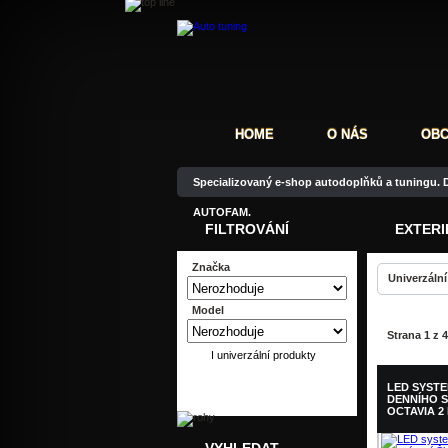
HOME
O NÁS
OBC
Specializovaný e-shop autodoplňků a tuningu. D
AUTOFAM.
FILTROVÁNÍ
EXTERI
Značka
Univerzální
Model
Strana 1 z 4
I univerzální produkty
LED SYST
DENNÍHO S
OCTAVIA 2 