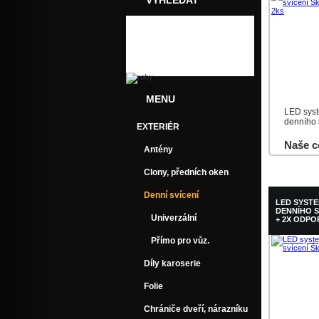
VYHLEDAT
MENU
LED sys
denního s
EXTERIÉR
Naše c
Antény
Do košík
Clony, předních oken
Denní svícení
LED SYST
DENNÍHO S
Univerzální
+ 2X ODPO
Přímo pro vůz.
Díly karoserie
Folie
Chrániče dveří, nárazníku