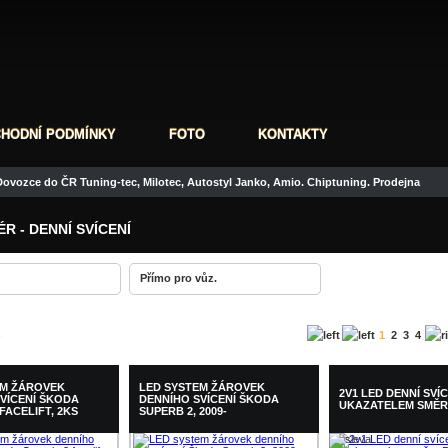
HODNÍ PODMÍNKY
FOTO
KONTAKTY
ovozce do ČR Tuning-tec, Milotec, Autostyl Janko, Amio. Chiptuning. Prodejna
ÉR - DENNÍ SVÍCENÍ
Přímo pro vůz.
1
2
3
4
EM ŽÁROVEK
LED SYSTEM ŽÁROVEK
2V1 LED DENNÍ SVÍC
VÍCENÍ ŠKODA
DENNÍHO SVÍCENÍ ŠKODA
UKAZATELEM SMĚR
FACELIFT, 2KS
SUPERB 2, 2009-