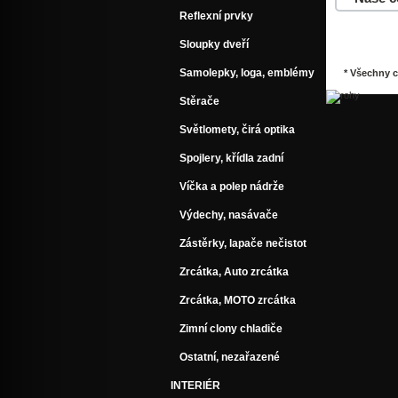
Reflexní prvky
Do košík
Sloupky dveří
Samolepky, loga, emblémy
* Všechny 
Stěrače
Světlomety, čirá optika
Spojlery, křídla zadní
Víčka a polep nádrže
Výdechy, nasávače
Zástěrky, lapače nečistot
Zrcátka, Auto zrcátka
Zrcátka, MOTO zrcátka
Zimní clony chladiče
Ostatní, nezařazené
INTERIÉR