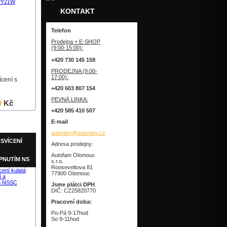
KONTAKT
Telefon
Prodejna + E-SHOP
(9:00-15:00):
+420 730 145 159
PRODEJNA (9:00-
17:00):
cení s
+420 603 807 154
PEVNÁ LINKA:
9
Kč
+420 585 410 507
Detail
E-mail
autoplay@autoplay.cz
SVÍCENÍ
Adresa prodejny:
Autofam Olomouc
PNUTÍM NS
s.r.o.
Rooseveltova 81
77900 Olomouc
Jsme plátci DPH
.
DIČ: CZ25820770
Pracovní doba:
Po-Pá 9-17hod
So 9-11hod