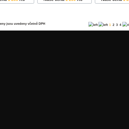
u
Detail
Do košíku
Detail
Do košíku
ceny jsou uvedeny včetně DPH
1
2
3
4