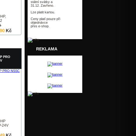
státní svátky a
31.12. Zavřeno.
Lze platit kartou.
0HP,
Ceny platí pouze při
12
objednávce
č
přes e-shop.
190
Kč
Detail
REKLAMA
HP PRO
4V
0HP
V-24V
249
Kč