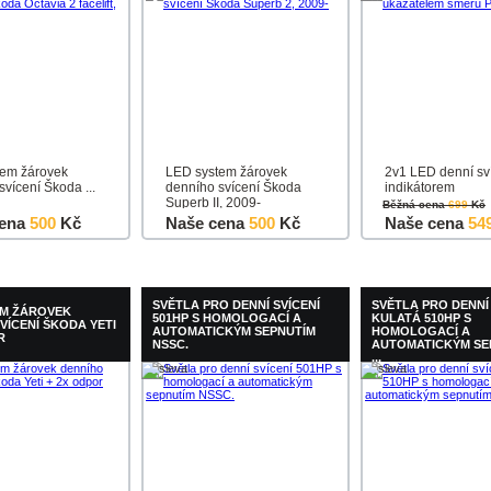
tem žárovek
LED system žárovek
2v1 LED denní sví
vícení Škoda ...
denního svícení Škoda
indikátorem
Superb II, 2009-
Běžná cena
699
Kč
ena
500
Kč
Naše cena
500
Kč
Naše cena
54
u
Detail
Do košíku
Detail
Do košíku
SVĚTLA PRO DENNÍ SVÍCENÍ
SVĚTLA PRO DENNÍ 
EM ŽÁROVEK
501HP S HOMOLOGACÍ A
KULATÁ 510HP S
VÍCENÍ ŠKODA YETI
AUTOMATICKÝM SEPNUTÍM
HOMOLOGACÍ A
R
NSSC.
AUTOMATICKÝM SE
...