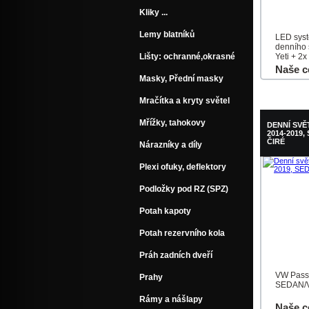
Kliky ...
Lemy blatníků
LED sys
denního 
Lišty: ochranné,okrasné
Yeti + 2x
Naše c
Masky, Přední masky
Do košík
Mračítka a kryty světel
Mřížky, tahokovy
DENNÍ SVĚ
2014-2019,
ČIRÉ
Nárazníky a díly
Plexi ofuky, deflektory
Podložky pod RZ (SPZ)
Potah kapoty
Potah rezervního kola
Práh zadních dveří
VW Pass
Prahy
SEDAN/V
Rámy a nášlapy
Naše c