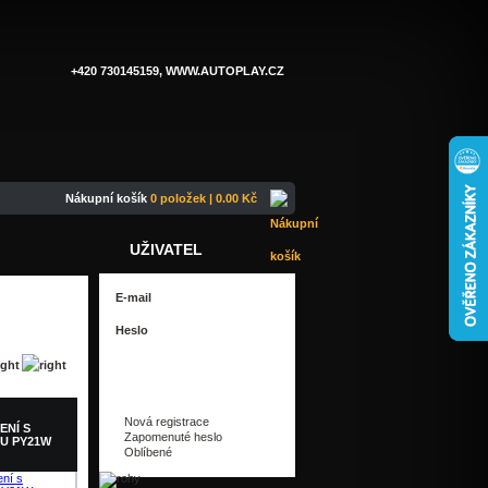
+420 730145159, WWW.AUTOPLAY.CZ
Nákupní košík
0 položek | 0.00 Kč
UŽIVATEL
Nová registrace
ENÍ S
Zapomenuté heslo
U PY21W
Oblíbené