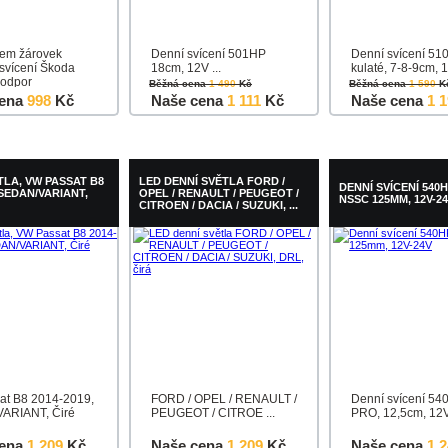
tem žárovek
Denní svícení 501HP
Denní svícení 51
svícení Škoda
18cm, 12V ...
kulaté, 7-8-9cm, 
 odpor
Běžná cena
1 490
Kč
Běžná cena
1 590
K
ena
998
Kč
Naše cena
1 111
Kč
Naše cena
1 
u
Detail
Do košíku
Detail
Do košíku
TLA, VW PASSAT B8
LED DENNÍ SVĚTLA FORD /
DENNÍ SVÍCENÍ 540
 SEDAN/VARIANT,
OPEL / RENAULT / PEUGEOT /
NSSC 125MM, 12V-2
CITROEN / DACIA / SUZUKI, ...
at B8 2014-2019,
FORD / OPEL / RENAULT /
Denní svícení 54
ARIANT, Čiré
PEUGEOT / CITROE ...
PRO, 12,5cm, 12
ena
1 209
Kč
Naše cena
1 209
Kč
Naše cena
1 