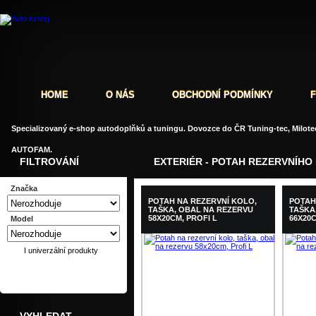
HOME
O NÁS
OBCHODNÍ PODMÍNKY
Specializovaný e-shop autodoplňků a tuningu. Dovozce do ČR Tuning-tec, Milotec
AUTOFAM.
FILTROVÁNÍ
EXTERIÉR - POTAH REZERVNÍHO
Značka
POTAH NA REZERVNÍ KOLO,
POTAH
TAŠKA, OBAL NA REZERVU
TAŠKA
58X20CM, PROFI L
66X20C
Model
I univerzální produkty