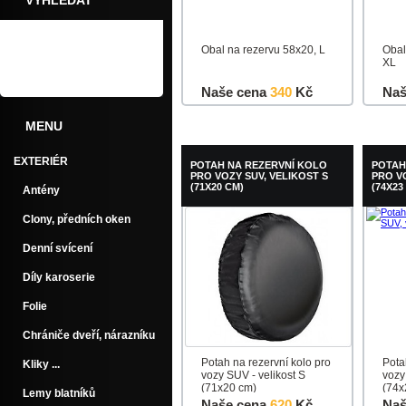
VYHLEDAT
Obal na rezervu 58x20, L
Obal
XL
Naše cena
340
Kč
Naš
MENU
Do košíku
Detail
Do k
EXTERIÉR
POTAH NA REZERVNÍ KOLO
POTAH
PRO VOZY SUV, VELIKOST S
PRO V
(71X20 CM)
(74X23
Antény
Clony, předních oken
Denní svícení
Díly karoserie
Folie
Chrániče dveří, nárazníku
Potah na rezervní kolo pro
Pota
Kliky ...
vozy SUV - velikost S
vozy
(71x20 cm)
(74x
Lemy blatníků
Naše cena
620
Kč
Naš