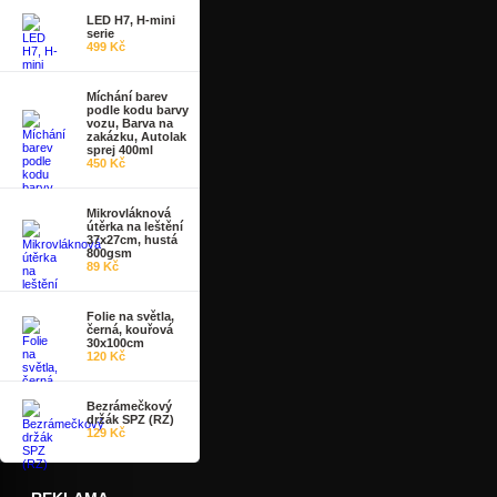
LED H7, H-mini
serie
499 Kč
Míchání barev
podle kodu barvy
vozu, Barva na
zakázku, Autolak
sprej 400ml
450 Kč
Mikrovláknová
útěrka na leštění
37x27cm, hustá
800gsm
89 Kč
Folie na světla,
černá, kouřová
30x100cm
120 Kč
Bezrámečkový
držák SPZ (RZ)
129 Kč