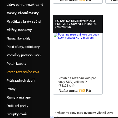
Lišty: ochranné,okrasné
Do košíku
Detail
Do k
Masky, Přední masky
POTAH NA REZERVNÍ KOLO
Mračítka a kryty světel
PRO VOZY SUV, VELIKOST XL
(78X28 CM)
Mřížky, tahokovy
Nárazníky a díly
Plexi ofuky, deflektory
Podložky pod RZ (SPZ)
Potah kapoty
Potah rezervního kola
Potah na rezervní kolo pro
Práh zadních dveří
vozy SUV, velikost XL
(78x28 cm)
Prahy
Naše cena
750
Kč
Rámy a nášlapy
Do košíku
Detail
Reflexní prvky
* Všechny ceny jsou uvedeny včetně DPH
Sloupky dveří