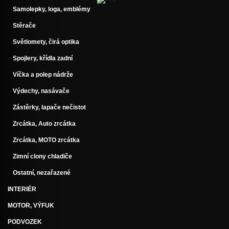
Samolepky, loga, emblémy
Stěrače
Světlomety, čirá optika
Spojlery, křídla zadní
Víčka a polep nádrže
Výdechy, nasávače
Zástěrky, lapače nečistot
Zrcátka, Auto zrcátka
Zrcátka, MOTO zrcátka
Zimní clony chladiče
Ostatní, nezařazené
INTERIÉR
MOTOR, VÝFUK
PODVOZEK