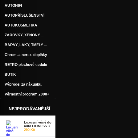
AUTOHIFI
AUTOPŘÍSLUŠENSTVÍ
AUTOKOSMETIKA
ŽÁROVKY, XENONY ...
BARVY, LAKY, TMELY ...
Chrom. a nerez. doplňky
RETRO plechové cedule
BUTIK
Výprodej za nákupku.
Věrnostní program 2000+
NEJPRODÁVANĚJŠÍ
Luxusní vůně do
auta LIONESS 3
290 Kč