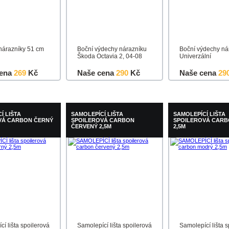
 nárazníky 51 cm
Boční výdechy nárazníku
Boční výdechy ná
Škoda Octavia 2, 04-08
Univerzální
ena
269
Kč
Naše cena
290
Kč
Naše cena
29
u
Detail
Do košíku
Detail
Do košíku
Í LIŠTA
SAMOLEPÍCÍ LIŠTA
SAMOLEPÍCÍ LIŠTA
VÁ CARBON ČERNÝ
SPOILEROVÁ CARBON
SPOILEROVÁ CAR
ČERVENÝ 2,5M
2,5M
í lišta spoilerová
Samolepící lišta spoilerová
Samolepící lišta 