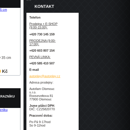
KONTAKT
Telefon
Prodejna + E-SHOP
(9:00-15:00):
+420 730 145 159
PRODEJNA (9:00-
17:00):
+420 603 807 154
PEVNÁ LINKA:
y 35 cm
+420 585 410 507
E-mail
9
Kč
autoplay@autoplay.cz
Detail
Adresa prodejny:
Autofam Olomouc
s.r.o.
Rooseveltova 81
ÁRAZNÍKU
77900 Olomouc
Jsme plátci DPH
.
DIČ: CZ25820770
Pracovní doba:
Po-Pá 9-17hod
So 9-11hod