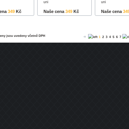
uni
uni
ena
349
Kč
Naše cena
349
Kč
Naše cena
34
u
Detail
Do košíku
Detail
Do košíku
ceny jsou uvedeny včetně DPH
1
2
3
4
5
6
7