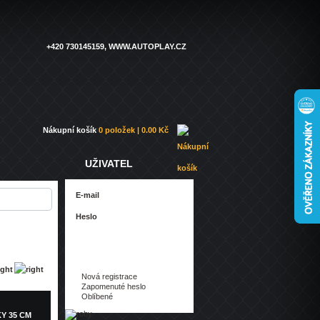
+420 730145159, WWW.AUTOPLAY.CZ
Nákupní košík
0 položek | 0.00 Kč
UŽIVATEL
Nová registrace
Zapomenuté heslo
Oblíbené
Y 35 CM