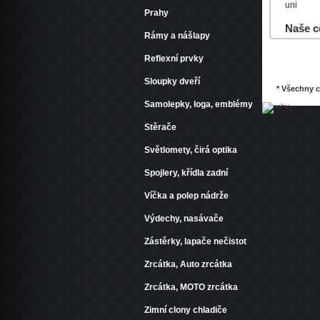
uni
Prahy
Naše c
Rámy a nášlapy
Do košík
Reflexní prvky
Sloupky dveří
* Všechny 
Samolepky, loga, emblémy
Stěrače
Světlomety, čirá optika
Spojlery, křídla zadní
Víčka a polep nádrže
Výdechy, nasávače
Zástěrky, lapače nečistot
Zrcátka, Auto zrcátka
Zrcátka, MOTO zrcátka
Zimní clony chladiče