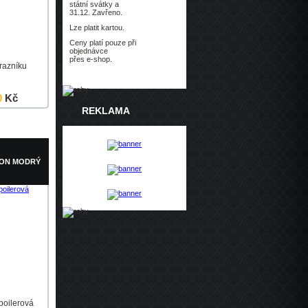
státní svátky a
31.12. Zavřeno.
Lze platit kartou.
Ceny platí pouze při
objednávce
přes e-shop.
razníku
0
Kč
REKLAMA
Detail
BON MODRÝ
spoilerová