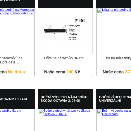
r nárazníků na
Lišta na nárazníky 36 cm
Lišta na nárazník
přejděte ...
ena
Na dotaz
Naše cena
240
Kč
Naše cena
24
u
Detail
Do košíku
Detail
Do košíku
BOČNÍ VÝDECHY NÁRAZNÍKU
BOČNÍ VÝDECHY N
NÁRAZNÍKY 51 CM
ŠKODA OCTAVIA 2, 04-08
UNIVERZÁLNÍ