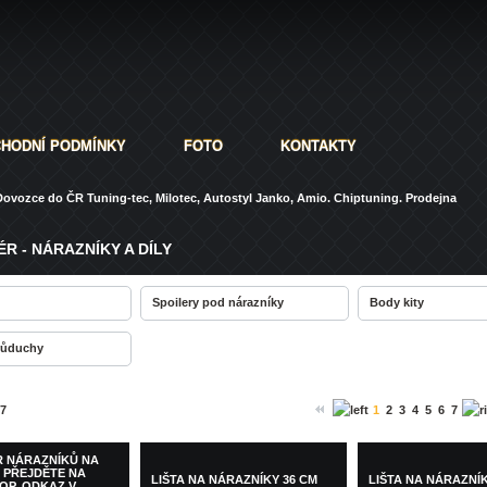
HODNÍ PODMÍNKY
FOTO
KONTAKTY
ovozce do ČR Tuning-tec, Milotec, Autostyl Janko, Amio. Chiptuning. Prodejna
ÉR - NÁRAZNÍKY A DÍLY
Spoilery pod nárazníky
Body kity
růduchy
87
1
2
3
4
5
6
7
R NÁRAZNÍKŮ NA
 PŘEJDĚTE NA
LIŠTA NA NÁRAZNÍKY 36 CM
LIŠTA NA NÁRAZNÍK
OP, ODKAZ V