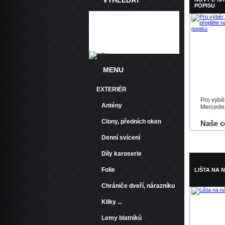
VYHLEDAT
POPISU
MENU
EXTERIÉR
Pro výbě
Antény
Mercedes 
Clony, předních oken
Naše c
Denní svícení
Do košík
Díly karoserie
Folie
LIŠTA NA 
Chrániče dveří, nárazníku
Kliky ...
Lemy blatníků