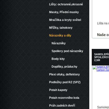
Lišty: ochranné,okrasné
Masky, Přední masky
Mračítka a kryty světel
Lišta na
Mřížky, tahokovy
Naše c
Nárazníky a díly
Nárazníky
Do košík
Spoilery pod nárazníky
SAMOLEPÍC
SPOILERO
Body kity
2,5M
Doplňky, průduchy
Plexi ofuky, deflektory
Podložky pod RZ (SPZ)
Potah kapoty
Potah rezervního kola
Práh zadních dveří
Samolepíc