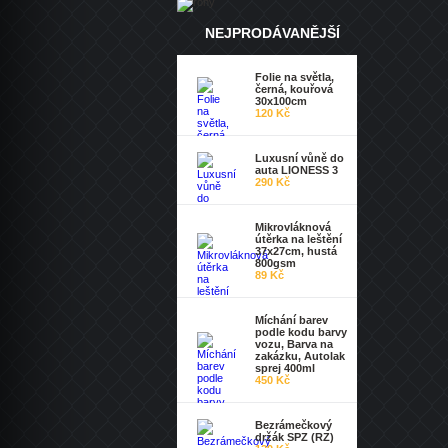
NEJPRODÁVANĚJŠÍ
Folie na světla,
černá, kouřová
30x100cm
120 Kč
Luxusní vůně do
auta LIONESS 3
290 Kč
Mikrovláknová
útěrka na leštění
37x27cm, hustá
800gsm
89 Kč
Míchání barev
podle kodu barvy
vozu, Barva na
zakázku, Autolak
sprej 400ml
450 Kč
Bezrámečkový
držák SPZ (RZ)